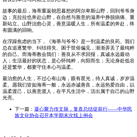
故事的最后，海蒂重返朝思暮想的阿尔卑斯山野，回到爷爷身
边；克拉拉也奔赴山野，在自然与善意的滋养中挣脱病痛、重
新站立。山野治愈心灵，善意温暖人生，所有温柔的奔赴，终
有圆满的回响。
在浮躁焦虑的当下，《海蒂与爷爷》是一剂温柔的良药。我们
总在追逐繁华、纠结得失、困于世俗偏见，渐渐弄丢了最纯粹
的自己。而海蒂教会我们：善良从不求回报，真诚永远最动
人；生活最好的状态，是心怀纯粹，向阳而生；无论身处低谷
还是繁华，都要守住本心与温柔。
最治愈的人生，不过心有山海，眼有星光，待人真诚，岁岁温
柔。愿我们皆如海蒂一般，永远赤诚善良，永远热爱自由，以
温柔渡己，以善意渡人，在平凡生活中，活出属于自己的山野
光亮。
下一篇：
凝心聚力传文脉，复盘总结促前行——中华民
族文化协会召开本学期末次线上例会