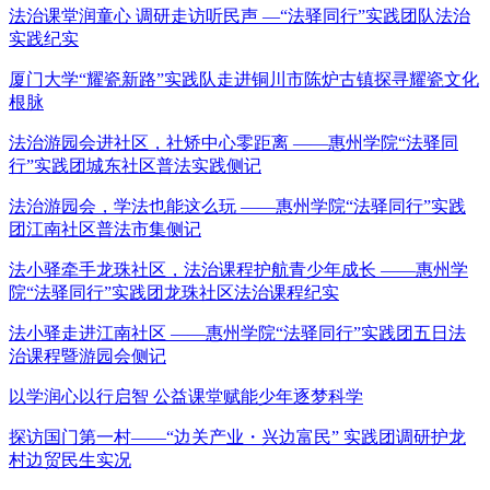
法治课堂润童心 调研走访听民声 —“法驿同行”实践团队法治
实践纪实
厦门大学“耀瓷新路”实践队走进铜川市陈炉古镇探寻耀瓷文化
根脉
法治游园会进社区，社矫中心零距离 ——惠州学院“法驿同
行”实践团城东社区普法实践侧记
法治游园会，学法也能这么玩 ——惠州学院“法驿同行”实践
团江南社区普法市集侧记
法小驿牵手龙珠社区，法治课程护航青少年成长 ——惠州学
院“法驿同行”实践团龙珠社区法治课程纪实
法小驿走进江南社区 ——惠州学院“法驿同行”实践团五日法
治课程暨游园会侧记
以学润心以行启智 公益课堂赋能少年逐梦科学
探访国门第一村——“边关产业・兴边富民” 实践团调研护龙
村边贸民生实况