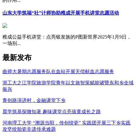
的作用...
山东大学筑福“社”计师协助稚成开展手机讲堂志愿活动
稚成公益手机讲堂：点亮银发族的P图新世界2025年1月9日，
一场别...
最新发布
曲师大暑期志愿服务队在血站开展无偿献血志愿服务
浙工大之江学院旅游学院青年以文旅智策赋能诸暨东和乡全域
振兴
青创路演进村，金融课堂下乡
晨学筑基探微知著 趣味课堂点亮孩童成长之路
河南理工大学 “溯源当阳，传创绞瓷” 实践团开展三下乡实践
攻坚绞胎瓷非遗传承难题