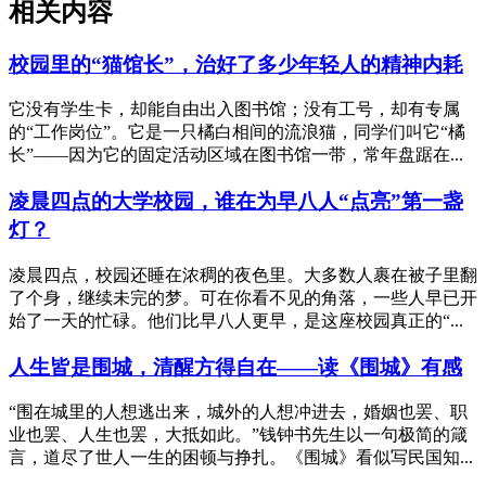
相关内容
校园里的“猫馆长”，治好了多少年轻人的精神内耗
它没有学生卡，却能自由出入图书馆；没有工号，却有专属
的“工作岗位”。它是一只橘白相间的流浪猫，同学们叫它“橘
长”——因为它的固定活动区域在图书馆一带，常年盘踞在...
凌晨四点的大学校园，谁在为早八人“点亮”第一盏
灯？
凌晨四点，校园还睡在浓稠的夜色里。大多数人裹在被子里翻
了个身，继续未完的梦。可在你看不见的角落，一些人早已开
始了一天的忙碌。他们比早八人更早，是这座校园真正的“...
人生皆是围城，清醒方得自在——读《围城》有感
“围在城里的人想逃出来，城外的人想冲进去，婚姻也罢、职
业也罢、人生也罢，大抵如此。”钱钟书先生以一句极简的箴
言，道尽了世人一生的困顿与挣扎。《围城》看似写民国知...