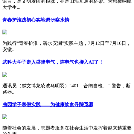
语言，是文明赓续的根脉，亦是山海互通的桥梁。为积极响应
大学生...
青春护淮践初心实地调研察水情
为践行“青春护淮，碧水安澜”实践主题，7月12日至7月16日，
安徽...
武科大学子走入盛隆电气，连电气也接入AI了！
通讯员（赵文博龙凌波马明羽）“401，合闸自检。”“警告，断
路器...
曲园学子寒假实践——为健康饮食寻踪觅源
随着社会的发展，志愿者服务在社会生活中发挥着越来越重要