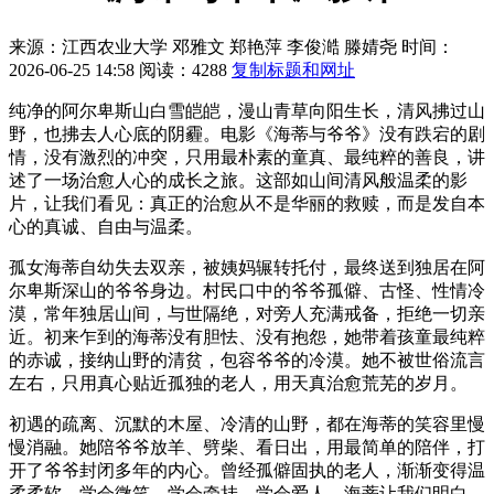
来源：江西农业大学
邓雅文 郑艳萍 李俊澔 滕婧尧
时间：
2026-06-25 14:58
阅读：4288
复制标题和网址
纯净的阿尔卑斯山白雪皑皑，漫山青草向阳生长，清风拂过山
野，也拂去人心底的阴霾。电影《海蒂与爷爷》没有跌宕的剧
情，没有激烈的冲突，只用最朴素的童真、最纯粹的善良，讲
述了一场治愈人心的成长之旅。这部如山间清风般温柔的影
片，让我们看见：真正的治愈从不是华丽的救赎，而是发自本
心的真诚、自由与温柔。
孤女海蒂自幼失去双亲，被姨妈辗转托付，最终送到独居在阿
尔卑斯深山的爷爷身边。村民口中的爷爷孤僻、古怪、性情冷
漠，常年独居山间，与世隔绝，对旁人充满戒备，拒绝一切亲
近。初来乍到的海蒂没有胆怯、没有抱怨，她带着孩童最纯粹
的赤诚，接纳山野的清贫，包容爷爷的冷漠。她不被世俗流言
左右，只用真心贴近孤独的老人，用天真治愈荒芜的岁月。
初遇的疏离、沉默的木屋、冷清的山野，都在海蒂的笑容里慢
慢消融。她陪爷爷放羊、劈柴、看日出，用最简单的陪伴，打
开了爷爷封闭多年的内心。曾经孤僻固执的老人，渐渐变得温
柔柔软，学会微笑、学会牵挂、学会爱人。海蒂让我们明白，