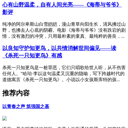
心有山野温柔，自有人间光亮——《海蒂与爷爷》
影评
纯净的阿尔卑斯山白雪皑皑，漫山青草向阳生长，清风拂过山
野，也拂去人心底的阴霾。电影《海蒂与爷爷》没有跌宕的剧
情，没有激烈的冲突，只用最朴素的童真、最纯粹的善良，...
以良知守护知更鸟，以共情消解世间偏见——读
《杀死一只知更鸟》有感
杀死一只知更鸟是一桩罪恶，它们只唱歌给世人听，从不伤害
任何人。”哈珀·李以这句温柔又沉重的隐喻，写下跨越时代的
道德寓言《杀死一只知更鸟》。小说以小女孩斯库特的孩...
推荐内容
以青春之声 筑强国之基