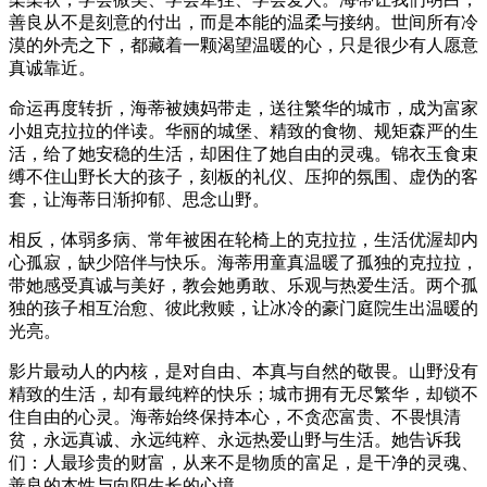
善良从不是刻意的付出，而是本能的温柔与接纳。世间所有冷
漠的外壳之下，都藏着一颗渴望温暖的心，只是很少有人愿意
真诚靠近。
命运再度转折，海蒂被姨妈带走，送往繁华的城市，成为富家
小姐克拉拉的伴读。华丽的城堡、精致的食物、规矩森严的生
活，给了她安稳的生活，却困住了她自由的灵魂。锦衣玉食束
缚不住山野长大的孩子，刻板的礼仪、压抑的氛围、虚伪的客
套，让海蒂日渐抑郁、思念山野。
相反，体弱多病、常年被困在轮椅上的克拉拉，生活优渥却内
心孤寂，缺少陪伴与快乐。海蒂用童真温暖了孤独的克拉拉，
带她感受真诚与美好，教会她勇敢、乐观与热爱生活。两个孤
独的孩子相互治愈、彼此救赎，让冰冷的豪门庭院生出温暖的
光亮。
影片最动人的内核，是对自由、本真与自然的敬畏。山野没有
精致的生活，却有最纯粹的快乐；城市拥有无尽繁华，却锁不
住自由的心灵。海蒂始终保持本心，不贪恋富贵、不畏惧清
贫，永远真诚、永远纯粹、永远热爱山野与生活。她告诉我
们：人最珍贵的财富，从来不是物质的富足，是干净的灵魂、
善良的本性与向阳生长的心境。