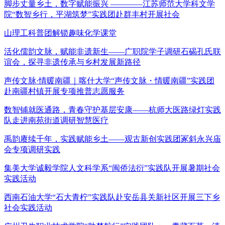
脚步丈量乡土，数字赋能振兴 ————江苏师范大学科文学
院“数智乡行，平湖筑梦”实践团赴群丰村开展社会
山理工科普团解锁趣味化学课堂
活化儒韵文脉，赋能非遗新生——广职院学子调研石碣孔氏联
谊会，探寻非遗传承与乡村发展新路径
声传文脉·情暖南疆｜喀什大学“声传文脉・情暖南疆”实践团
赴南疆村镇开展专项推普志愿服务
数智铺就医通路，青春守护基层安康——杭师大医路绿灯实践
队走进南苑街道调研智慧医疗
禹韵赓续千年，实践赋能乡土——观古新创实践团冢斜永兴庙
会专项调研实践
集美大学诚毅学院人文科学系“闽侨法衍”实践队开展暑期社会
实践活动
西南石油大学“石大青柠”实践队赴安岳县关新社区开展三下乡
社会实践活动