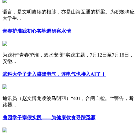
语言，是文明赓续的根脉，亦是山海互通的桥梁。为积极响应
大学生...
青春护淮践初心实地调研察水情
为践行“青春护淮，碧水安澜”实践主题，7月12日至7月16日，
安徽...
武科大学子走入盛隆电气，连电气也接入AI了！
通讯员（赵文博龙凌波马明羽）“401，合闸自检。”“警告，断
路器...
曲园学子寒假实践——为健康饮食寻踪觅源