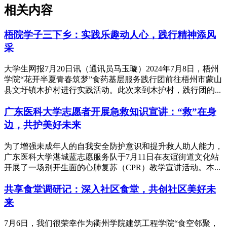
相关内容
梧院学子三下乡：实践乐趣动人心，践行精神添风
采
大学生网报7月20日讯（通讯员马玉璇）2024年7月8日，梧州
学院“花开半夏青春筑梦”食药基层服务践行团前往梧州市蒙山
县文圩镇木护村进行实践活动。此次来到木护村，践行团的...
广东医科大学志愿者开展急救知识宣讲：“救”在身
边，共护美好未来
为了增强未成年人的自我安全防护意识和提升救人助人能力，
广东医科大学湛城蓝志愿服务队于7月11日在友谊街道文化站
开展了一场别开生面的心肺复苏（CPR）教学宣讲活动。本...
共享食堂调研记：深入社区食堂，共创社区美好未
来
7月6日，我们很荣幸作为衢州学院建筑工程学院“食空邻聚，