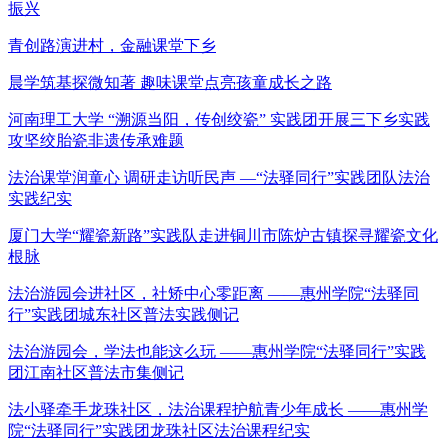
振兴
青创路演进村，金融课堂下乡
晨学筑基探微知著 趣味课堂点亮孩童成长之路
河南理工大学 “溯源当阳，传创绞瓷” 实践团开展三下乡实践
攻坚绞胎瓷非遗传承难题
法治课堂润童心 调研走访听民声 —“法驿同行”实践团队法治
实践纪实
厦门大学“耀瓷新路”实践队走进铜川市陈炉古镇探寻耀瓷文化
根脉
法治游园会进社区，社矫中心零距离 ——惠州学院“法驿同
行”实践团城东社区普法实践侧记
法治游园会，学法也能这么玩 ——惠州学院“法驿同行”实践
团江南社区普法市集侧记
法小驿牵手龙珠社区，法治课程护航青少年成长 ——惠州学
院“法驿同行”实践团龙珠社区法治课程纪实