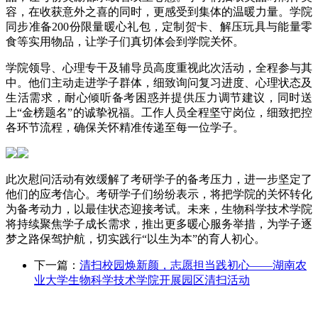
容，在收获意外之喜的同时，更感受到集体的温暖力量。学院
同步准备
200
份限量暖心礼包，定制贺卡、解压玩具与能量零
食等实用物品，让学子们真切体会到学院关怀。
学院领导、心理专干及辅导员高度重视此次活动，全程参与其
中。他们主动走进学子群体，细致询问复习进度、心理状态及
生活需求，耐心倾听备考困惑并提供压力调节建议，同时送
上“金榜题名”的诚挚祝福。工作人员全程坚守岗位，细致把控
各环节流程，确保关怀精准传递至每一位学子。
此次慰问活动有效缓解了考研学子的备考压力，进一步坚定了
他们的应考信心。考研学子们纷纷表示，将把学院的关怀转化
为备考动力，以最佳状态迎接考试。未来，生物科学技术学院
将持续聚焦学子成长需求，推出更多暖心服务举措，为学子逐
梦之路保驾护航，切实践行“以生为本”的育人初心。
下一篇：
清扫校园焕新颜，志愿担当践初心——湖南农
业大学生物科学技术学院开展园区清扫活动