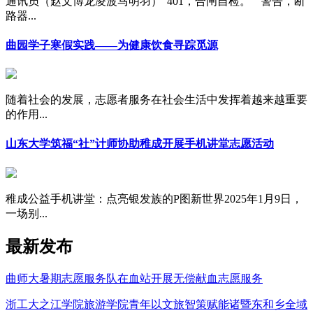
通讯员（赵文博龙凌波马明羽）“401，合闸自检。”“警告，断
路器...
曲园学子寒假实践——为健康饮食寻踪觅源
随着社会的发展，志愿者服务在社会生活中发挥着越来越重要
的作用...
山东大学筑福“社”计师协助稚成开展手机讲堂志愿活动
稚成公益手机讲堂：点亮银发族的P图新世界2025年1月9日，
一场别...
最新发布
曲师大暑期志愿服务队在血站开展无偿献血志愿服务
浙工大之江学院旅游学院青年以文旅智策赋能诸暨东和乡全域