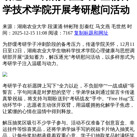
学技术学院开展考研慰问活动
来源：湖南农业大学
段潇涌 钟彬翔 彭秦红 马文燕 毛世然
时
间：2025-12-15 11:08
阅读：7167
复制标题和网址
为舒缓考研学子冲刺阶段的备考压力，传递学院关怀，
12
月
11
日至
12
日，湖南农业大学生物科学技术学院心理健康与思想调
研部开展“汲知蓄力，解压逐光”考研慰问活动，以多样形式为
考研学子注入温暖与动力。
考研学子在祈愿牌上写下“全力以赴，不负韶华”“一战成硕”等
誓言，字句间满是对梦想的坚守；学弟学妹则通过留言卡传递
真挚祝福，将支持与期盼送到“考研战友”手中。“
Free Hug”
互
动环节中，志愿者主动张开双臂，用温暖拥抱化解学子焦虑，
让紧绷的心情在温情中得到释放。
解压抽奖区吸引不少学子参与。活动不仅准备了创意盲盒、幸
运挂件等惊喜奖品，还将学弟学妹手写的祝福卡片纳入抽奖礼
品，让每份奖励都承载着双重心意。学子们抽取奖品时满怀笑