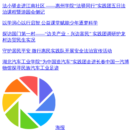
法小驿走进江南社区 ——惠州学院“法驿同行”实践团五日法
治课程暨游园会侧记
以学润心以行启智 公益课堂赋能少年逐梦科学
探访国门第一村——“边关产业・兴边富民” 实践团调研护龙
村边贸民生实况
守护居民平安 微行惠民实践队开展安全法治宣传活动
湖北汽车工业学院“为中国造汽车”实践团走进长春中国一汽博
物馆探寻民族汽车工业足迹
海报