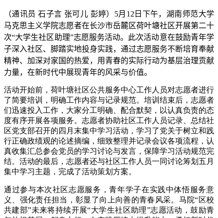
（通讯员 石子言 张可儿 彭婷）
5
月
12
日下午，湖南师范大学
马克思主义学院志愿者在长沙市岳麓区荷叶塘社区开展第二十
次“大学生社区助理”志愿服务活动。此次活动意在鼓励青年学
子深入社区、脚踏实地投身实践，通过志愿服务不断培育奉献
精神、加深对家国的热爱，用青春的实际行动为基层治理贡献
力量，在新时代中展现青年的风采与价值。
活动开始前，荷叶塘社区公共服务中心工作人员对志愿者进行
了简要培训，明确工作内容与记录规范。培训结束后，志愿者
们迅速投入工作，大家分工明确、配合默契，以认真负责的态
度有序开展各项服务。志愿者协助社区工作人员记录、总结社
区党支部召开的四月末集中学习活动，学习了党关于树立和践
行正确政绩观的论述摘编，细致整理并记录会议各项流程，认
真收集汇总参会党员的学习讨论与发言，保障学习活动规范完
结。活动的最后，志愿者还与社区工作人员一同讨论筹划五月
集中学习主题，完成了活动策划方案。
通过参与本次社区志愿服务，青年学子在实践中体悟服务意
义、强化责任担当，彰显了向上向善的青春风采。马院“区校
共建部”未来将持续开展“大学生社区助理”志愿活动，鼓励青