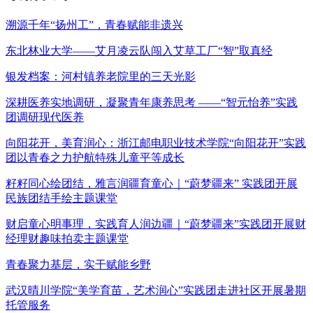
溯源千年“扬州工”，青春赋能非遗兴
东北林业大学——艾月凌云队闯入艾草工厂“智”取真经
银发档案：河村镇养老院里的三天光影
深耕医养实地调研，凝聚青年康养思考 ——“智元怡养”实践
团调研现代医养
向阳花开，美育润心：浙江邮电职业技术学院“向阳花开”实践
团以青春之力护航特殊儿童平等成长
籽籽同心绘团结，雅言润疆育童心｜“蔚梦疆来” 实践团开展
民族团结手绘主题课堂
财启童心明事理，实践育人润边疆｜“蔚梦疆来”实践团开展财
经理财趣味拍卖主题课堂
青春聚力基层，实干赋能乡野
武汉晴川学院“美学育苗，艺术润心”实践团走进社区开展暑期
托管服务