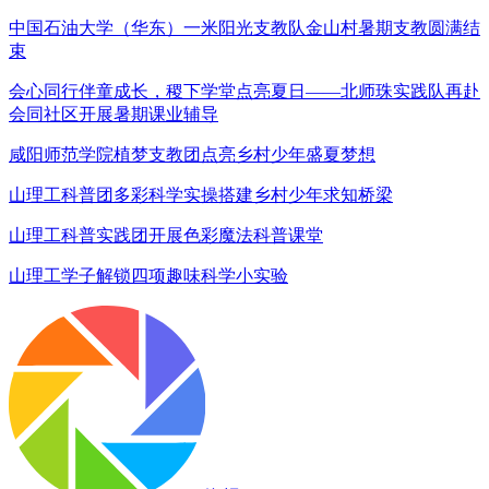
中国石油大学（华东）一米阳光支教队金山村暑期支教圆满结
束
会心同行伴童成长，稷下学堂点亮夏日——北师珠实践队再赴
会同社区开展暑期课业辅导
咸阳师范学院植梦支教团点亮乡村少年盛夏梦想
山理工科普团多彩科学实操搭建乡村少年求知桥梁
山理工科普实践团开展色彩魔法科普课堂
山理工学子解锁四项趣味科学小实验