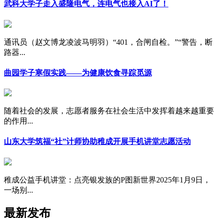
武科大学子走入盛隆电气，连电气也接入AI了！
通讯员（赵文博龙凌波马明羽）“401，合闸自检。”“警告，断
路器...
曲园学子寒假实践——为健康饮食寻踪觅源
随着社会的发展，志愿者服务在社会生活中发挥着越来越重要
的作用...
山东大学筑福“社”计师协助稚成开展手机讲堂志愿活动
稚成公益手机讲堂：点亮银发族的P图新世界2025年1月9日，
一场别...
最新发布