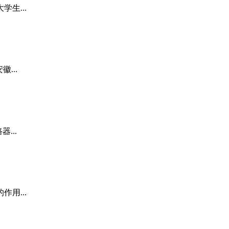
生...
...
...
用...