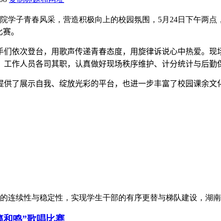
马院学子青春风采，营造积极向上的校园氛围，
5
月
24
日下午两点
比赛。
手们依次登台，用歌声传递青春态度，用旋律诉说心中热爱。现
，工作人员各司其职，认真做好现场秩序维护、计分统计与后勤
提供了展示自我、绽放光彩的平台，也进一步丰富了校园课余文
作的连续性与稳定性，实现学生干部的有序更替与梯队建设，湖南师
籁和鸣”歌唱比赛