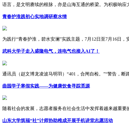
语言，是文明赓续的根脉，亦是山海互通的桥梁。为积极响应大学
青春护淮践初心实地调研察水情
为践行“青春护淮，碧水安澜”实践主题，7月12日至7月16日，安徽
武科大学子走入盛隆电气，连电气也接入AI了！
通讯员（赵文博龙凌波马明羽）“401，合闸自检。”“警告，断路器
曲园学子寒假实践——为健康饮食寻踪觅源
随着社会的发展，志愿者服务在社会生活中发挥着越来越重要的作
山东大学筑福“社”计师协助稚成开展手机讲堂志愿活动