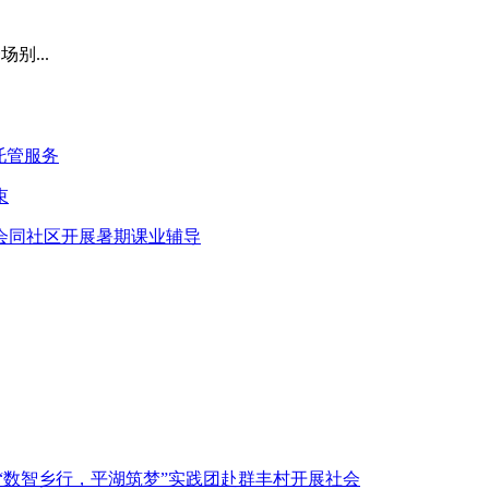
别...
托管服务
束
会同社区开展暑期课业辅导
“数智乡行，平湖筑梦”实践团赴群丰村开展社会