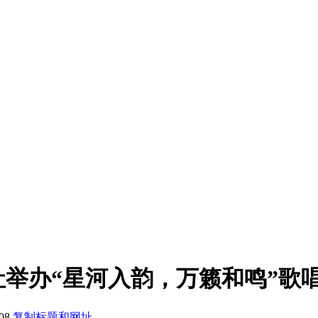
举办“星河入韵，万籁和鸣”歌
08
复制标题和网址