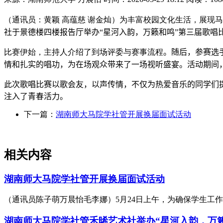
（通讯员：黄颖 高蕴慈 谢金灿）为丰富校园文化生活，展现
社于景德楼四楼报告厅举办“星河入韵，万籁和鸣”第三届歌唱
比赛伊始，主持人介绍了到场评委与赛事流程
。
随后
，
参赛选
情和扎实的唱功，为在场观众带来了一场视听盛宴。活动期间
此次
歌唱比赛以歌会友，以声传情，不仅为热爱音乐的同学们
注入了青春活力。
下一篇：
湖南师大马院学社管开展换届面试活动
相关内容
湖南师大马院学社管开展换届面试活动
（通讯员陈子萌万晨怡毛李娜）5月24日上午，为确保学生工
湖南师大马院学社管禾晞艺术社举办“星河入韵，万