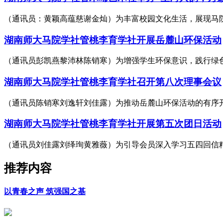
（通讯员：黄颖高蕴慈谢金灿）为丰富校园文化生活，展现马院
湖南师大马院学社管桃李育学社开展岳麓山环保活动
（通讯员彭凯燕黎沛林陈销寒）为增强学生环保意识，践行绿色
湖南师大马院学社管桃李育学社召开第八次理事会议
（通讯员陈销寒刘逸轩刘佳露）为推动岳麓山环保活动的有序开
湖南师大马院学社管桃李育学社开展第五次团日活动
（通讯员刘佳露刘绎珣黄雅薇）为引导会员深入学习五四回信精神
推荐内容
以青春之声 筑强国之基