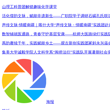
山理工科普团解锁趣味化学课堂
活化儒韵文脉，赋能非遗新生——广职院学子调研石碣孔氏联
声传文脉·情暖南疆｜喀什大学“声传文脉・情暖南疆”实践团
数智铺就医通路，青春守护基层安康——杭师大医路绿灯实践
禹韵赓续千年，实践赋能乡土——观古新创实践团冢斜永兴庙
集美大学诚毅学院人文科学系“闽侨法衍”实践队开展暑期社会
海报