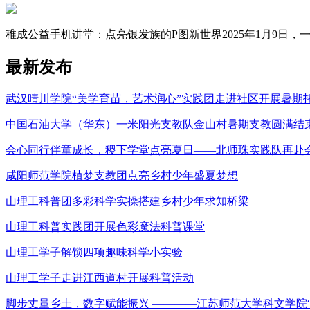
稚成公益手机讲堂：点亮银发族的P图新世界2025年1月9日，一场
最新发布
武汉晴川学院“美学育苗，艺术润心”实践团走进社区开展暑期
中国石油大学（华东）一米阳光支教队金山村暑期支教圆满结
会心同行伴童成长，稷下学堂点亮夏日——北师珠实践队再赴
咸阳师范学院植梦支教团点亮乡村少年盛夏梦想
山理工科普团多彩科学实操搭建乡村少年求知桥梁
山理工科普实践团开展色彩魔法科普课堂
山理工学子解锁四项趣味科学小实验
山理工学子走进江西道村开展科普活动
脚步丈量乡土，数字赋能振兴 ————江苏师范大学科文学院