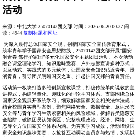
活动
来源：中北大学
25070142团支部
时间：2026-06-20 00:27
阅
读：4544
复制标题和网址
为深入践行总体国家安全观，创新国家安全宣传教育形式，
筑牢青年学子国家安全思想防线，25070142团支部开展“国安
润青春 笃行护家国”多元化国家安全主题团日活动。本次活动
融合课堂理论学习、知识趣味竞赛、户外志愿宣讲多种形式，
以互动式、实践式的多元载体，让国家安全知识贴近青年、浸
润青春，引导团员明晰国安之重、扛起护国安邦的青春责任。
活动第一板块打造多维创新宣教课堂，打破传统单向说教的宣
讲模式，构建轻量化、趣味化的理论学习体系。支部围绕总体
国家安全观展开系统学习，细致解读国家安全相关法律法规，
结合校园真实典型案例，聚焦网络安全、数据安全、意识形态
安全等与青年学习生活紧密相关的风险领域，拆解各类隐蔽安
全陷阱，破除团员认知误区，完整梳理政治、经济、网络、生
态等全方位国家安全体系内涵。为夯实学习成效，活动增设国
家安全知识趣味竞赛，以抢答互动调动全员参与热情，实现以