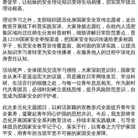
赛促学，让枯燥的安全理论知识变得生动易懂，切实筑牢团员
理论根基。
理论学习之外，支部组织团员化身国家安全宣传志愿者，走出
教室开展线下科普实践宣讲。大家身披志愿红，在校内人流密
集区域向过往师生分发科普材料，细致讲解日常防范要点，普
及12339国家安全举报渠道，把国家安全知识传递给更多校园
学子，拓宽安全教育宣传覆盖面。面对面的宣讲实践，让团员
从知识学习者转变为安全传播者，在服务他人的过程中深化自
身责任认知。
活动尾声，全体团员交流学习感悟，大家深刻意识到，国家安
全从来不是遥远宏大的议题，而是藏在日常网络发言、学业科
研、生活言行的细微之处，与每一位青年息息相关。作为新时
代共青团员，必须时刻树立底线思维，提升风险防范意识，自
觉成为国家安全的守护者。
此次多元化主题团日，以鲜活新颖的宣教形式全面提升青年安
全素养，凝聚起青年同心护国的思想共识。今后，我支部将常
态化开展国家安全系列教育活动，持续丰富实践载体，引导全
体团员把国家安全牢记于心、落实于行，以青春之力守护家国
平安，用青年担当筑牢坚不可摧的家国安全屏障。