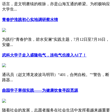
语言，是文明赓续的根脉，亦是山海互通的桥梁。为积极响应
大学生...
青春护淮践初心实地调研察水情
为践行“青春护淮，碧水安澜”实践主题，7月12日至7月16日，
安徽...
武科大学子走入盛隆电气，连电气也接入AI了！
通讯员（赵文博龙凌波马明羽）“401，合闸自检。”“警告，断
路器...
曲园学子寒假实践——为健康饮食寻踪觅源
随着社会的发展，志愿者服务在社会生活中发挥着越来越重要