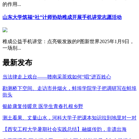
的作用...
山东大学筑福“社”计师协助稚成开展手机讲堂志愿活动
稚成公益手机讲堂：点亮银发族的P图新世界2025年1月9日，
一场别...
最新发布
当法律走上戏台——赣南采茶戏如何“唱”进百姓心
勘测桥下空间、走访市井烟火，蚌埠学院学子把调研写在蚌埠
街头
银龄康复传暖意 医学生青春扎根乡野
测土看果、丈量山水，河科大学子把课本知识拉到地里对一对
【西安工程大学暑期社会实践总结】融媒传韵，非遗出海