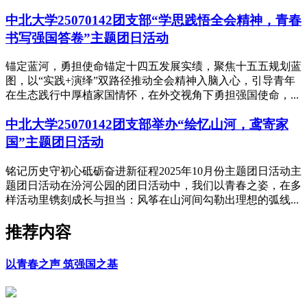
中北大学25070142团支部“学思践悟全会精神，青春
书写强国答卷”主题团日活动
锚定蓝河，勇担使命锚定十四五发展实绩，聚焦十五五规划蓝
图，以“实践+演绎”双路径推动全会精神入脑入心，引导青年
在生态践行中厚植家国情怀，在外交视角下勇担强国使命，...
中北大学25070142团支部举办“绘忆山河，鸢寄家
国”主题团日活动
铭记历史守初心砥砺奋进新征程2025年10月份主题团日活动主
题团日活动在汾河公园的团日活动中，我们以青春之姿，在多
样活动里镌刻成长与担当：风筝在山河间勾勒出理想的弧线...
推荐内容
以青春之声 筑强国之基