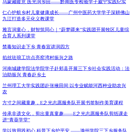
乌蒙藏暖意 医光润乡田——黔南医专检验学子威宁实践纪实
仁心护航乡村儿童健康成长——广州中医药大学学子深耕佛山
九江打造多元化义教课堂
雅言润童心，财智筑同心｜“蔚梦疆来”实践团开展牧区儿童综
合育人系列课堂
禁毒知识走下乡 青春宣讲润四方
掐丝珐琅工坊点亮窑湾村振兴之路
河南城建学院法学院学子赴郏县开展三下乡社会实践活动：法
治助振兴 青春赴乡土
兰州理工大学实践团赴张掖田间 以专业赋能河西种业助农兴
农
方寸之间藏童趣，E之光志愿服务队开展书签制作美育课程
传承非遗文化，剪出童真童趣——E之光志愿服务队剪纸课走
进“青葵学堂”
学以致用践初心 科普下乡护平安 ——滁州学院三下乡服务队