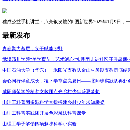
稚成公益手机讲堂：点亮银发族的P图新世界2025年1月9日，一场
最新发布
青春聚力基层，实干赋能乡野
武汉晴川学院“美学育苗，艺术润心”实践团走进社区开展暑期
中国石油大学（华东）一米阳光支教队金山村暑期支教圆满结
会心同行伴童成长，稷下学堂点亮夏日——北师珠实践队再赴
咸阳师范学院植梦支教团点亮乡村少年盛夏梦想
山理工科普团多彩科学实操搭建乡村少年求知桥梁
山理工科普实践团开展色彩魔法科普课堂
山理工学子解锁四项趣味科学小实验