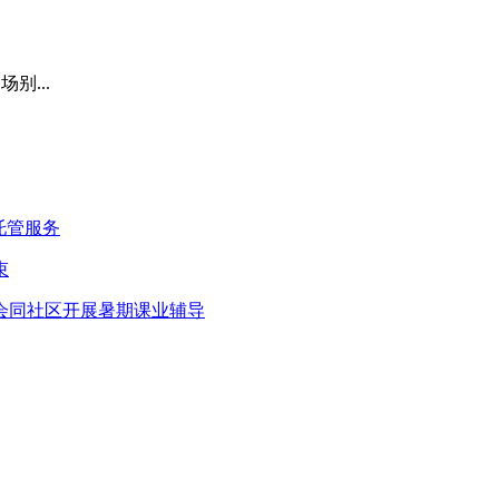
别...
托管服务
束
会同社区开展暑期课业辅导