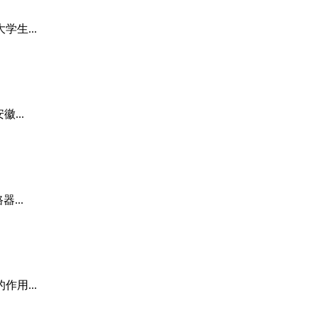
生...
...
...
用...