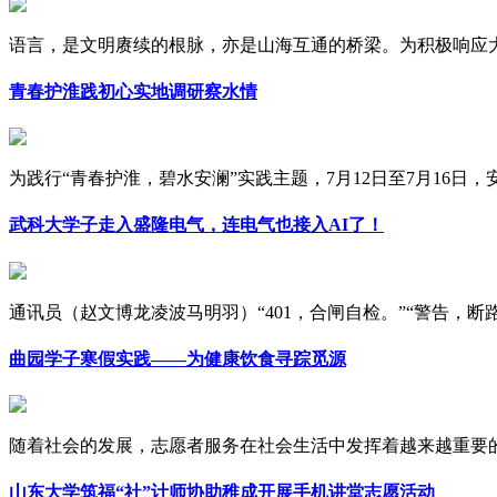
语言，是文明赓续的根脉，亦是山海互通的桥梁。为积极响应大学
青春护淮践初心实地调研察水情
为践行“青春护淮，碧水安澜”实践主题，7月12日至7月16日，安徽
武科大学子走入盛隆电气，连电气也接入AI了！
通讯员（赵文博龙凌波马明羽）“401，合闸自检。”“警告，断路器
曲园学子寒假实践——为健康饮食寻踪觅源
随着社会的发展，志愿者服务在社会生活中发挥着越来越重要的作
山东大学筑福“社”计师协助稚成开展手机讲堂志愿活动