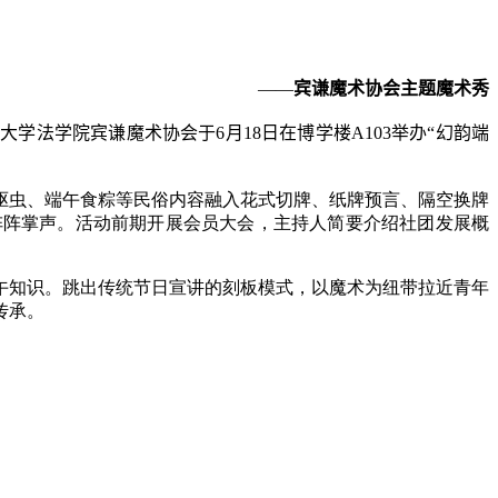
——
宾谦魔术协会主题魔术秀
油大学法学院宾谦魔术协会于
6
月
18
日在博学楼
A103
举办“幻韵端
驱虫、端午食粽等民俗内容融入花式切牌、纸牌预言、隔空换牌
阵阵掌声。活动前期开展会员大会，主持人简要介绍社团发展概
午知识。跳出传统节日宣讲的刻板模式，以魔术为纽带拉近青年
传承。