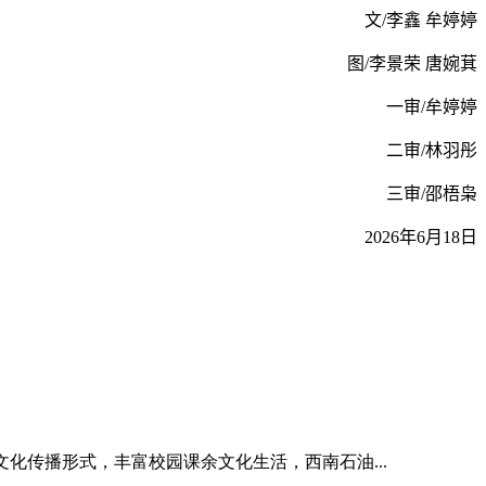
文
/
李鑫 牟婷婷
图
/
李景荣 唐婉萁
一审
/
牟婷婷
二审
/
林羽彤
三审
/
邵梧枭
2026
年
6
月
18
日
化传播形式，丰富校园课余文化生活，西南石油...