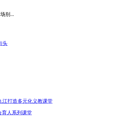
别...
街头
九江打造多元化义教课堂
合育人系列课堂