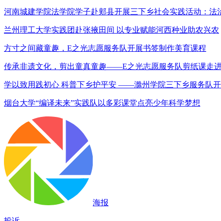
河南城建学院法学院学子赴郏县开展三下乡社会实践活动：法治
兰州理工大学实践团赴张掖田间 以专业赋能河西种业助农兴农
方寸之间藏童趣，E之光志愿服务队开展书签制作美育课程
传承非遗文化，剪出童真童趣——E之光志愿服务队剪纸课走进
学以致用践初心 科普下乡护平安 ——滁州学院三下乡服务队
烟台大学“编译未来”实践队以多彩课堂点亮少年科学梦想
海报
投诉