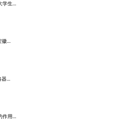
生...
...
...
用...