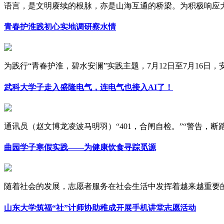
语言，是文明赓续的根脉，亦是山海互通的桥梁。为积极响应大学
青春护淮践初心实地调研察水情
为践行“青春护淮，碧水安澜”实践主题，7月12日至7月16日，安徽
武科大学子走入盛隆电气，连电气也接入AI了！
通讯员（赵文博龙凌波马明羽）“401，合闸自检。”“警告，断路器
曲园学子寒假实践——为健康饮食寻踪觅源
随着社会的发展，志愿者服务在社会生活中发挥着越来越重要的作
山东大学筑福“社”计师协助稚成开展手机讲堂志愿活动