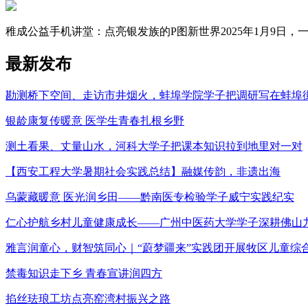
稚成公益手机讲堂：点亮银发族的P图新世界2025年1月9日，一场
最新发布
勘测桥下空间、走访市井烟火，蚌埠学院学子把调研写在蚌埠
银龄康复传暖意 医学生青春扎根乡野
测土看果、丈量山水，河科大学子把课本知识拉到地里对一对
【西安工程大学暑期社会实践总结】融媒传韵，非遗出海
乌蒙藏暖意 医光润乡田——黔南医专检验学子威宁实践纪实
仁心护航乡村儿童健康成长——广州中医药大学学子深耕佛山
雅言润童心，财智筑同心｜“蔚梦疆来”实践团开展牧区儿童综
禁毒知识走下乡 青春宣讲润四方
掐丝珐琅工坊点亮窑湾村振兴之路