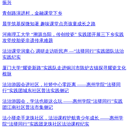
振兴
青创路演进村，金融课堂下乡
晨学筑基探微知著 趣味课堂点亮孩童成长之路
河南理工大学 “溯源当阳，传创绞瓷” 实践团开展三下乡实践
攻坚绞胎瓷非遗传承难题
法治课堂润童心 调研走访听民声 —“法驿同行”实践团队法治
实践纪实
厦门大学“耀瓷新路”实践队走进铜川市陈炉古镇探寻耀瓷文化
根脉
法治游园会进社区，社矫中心零距离 ——惠州学院“法驿同
行”实践团城东社区普法实践侧记
法治游园会，学法也能这么玩 ——惠州学院“法驿同行”实践
团江南社区普法市集侧记
法小驿牵手龙珠社区，法治课程护航青少年成长 ——惠州学
院“法驿同行”实践团龙珠社区法治课程纪实