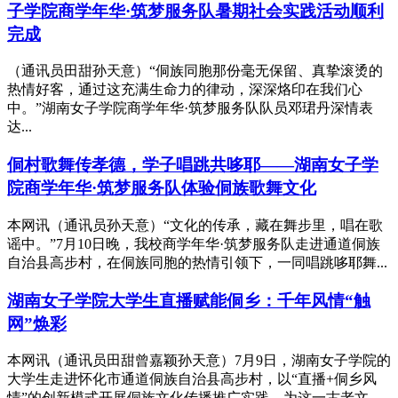
子学院商学年华·筑梦服务队暑期社会实践活动顺利
完成
（通讯员田甜孙天意）“侗族同胞那份毫无保留、真挚滚烫的
热情好客，通过这充满生命力的律动，深深烙印在我们心
中。”湖南女子学院商学年华·筑梦服务队队员邓珺丹深情表
达...
侗村歌舞传孝德，学子唱跳共哆耶——湖南女子学
院商学年华·筑梦服务队体验侗族歌舞文化
本网讯（通讯员孙天意）“文化的传承，藏在舞步里，唱在歌
谣中。”7月10日晚，我校商学年华·筑梦服务队走进通道侗族
自治县高步村，在侗族同胞的热情引领下，一同唱跳哆耶舞...
湖南女子学院大学生直播赋能侗乡：千年风情“触
网”焕彩
本网讯（通讯员田甜曾嘉颖孙天意）7月9日，湖南女子学院的
大学生走进怀化市通道侗族自治县高步村，以“直播+侗乡风
情”的创新模式开展侗族文化传播推广实践，为这一古老文