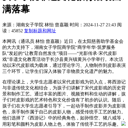
满落幕
来源：湖南女子学院
林怡 曾嘉颖
时间：2024-11-27 21:43
阅
读：45852
复制标题和网址
本网讯（通讯员 林怡 曾嘉颖）近日，在太阳慈善助学基金会
的大力支持下，湖南女子学院商学院“商学年华·筑梦服务
队”发起的“让教育自然发生”项目——“光影传承·宋代皮影
戏”非遗文化教育活动于长沙县黄兴镇黄兴小学举行。本次活
动以宋代皮影戏为载体，通过理论学习、人物制作到皮影表演
三个环节，让学生们深入体验了非物质文化遗产的魅力。
在理论课上，大学生志愿者以宋代皮影戏为切入点，将西游记
与非遗传统文化相结合，为孩子们讲解了宋代皮影戏的历史背
景和制作工艺。通过丰富的图片、视频资料和生动的讲解，孩
子们对皮影戏的艺术特色和文化价值有了初步的认识。随后，
孩子们在大学生志愿者引导下，一起动手制作皮影并为皮影填
色，亲手制作属于自己的皮影人物，感受传统手工艺的魅力。
他们选择了《西游记》中的经典角色，如孙悟空、猪八戒等，
用彩笔和颜料为皮影人物上色，体验了传统手工艺的乐趣。