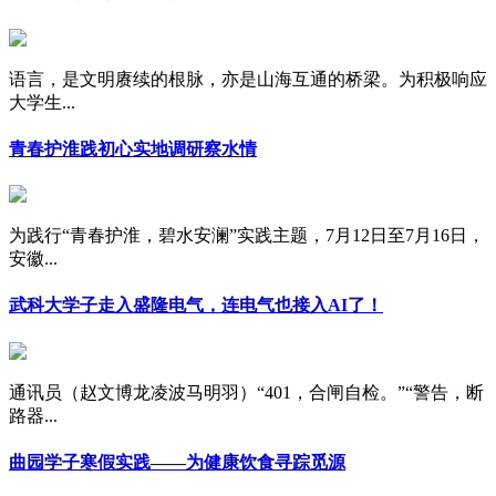
语言，是文明赓续的根脉，亦是山海互通的桥梁。为积极响应
大学生...
青春护淮践初心实地调研察水情
为践行“青春护淮，碧水安澜”实践主题，7月12日至7月16日，
安徽...
武科大学子走入盛隆电气，连电气也接入AI了！
通讯员（赵文博龙凌波马明羽）“401，合闸自检。”“警告，断
路器...
曲园学子寒假实践——为健康饮食寻踪觅源