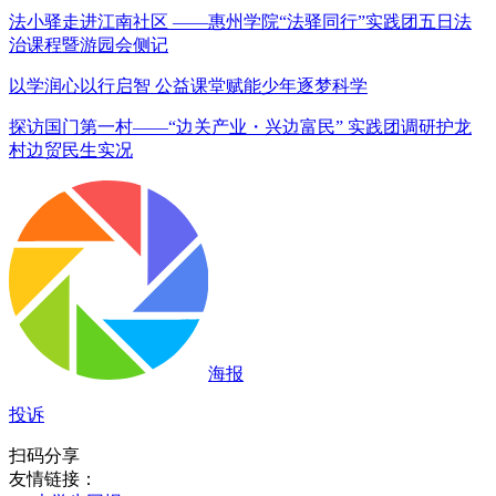
法小驿走进江南社区 ——惠州学院“法驿同行”实践团五日法
治课程暨游园会侧记
以学润心以行启智 公益课堂赋能少年逐梦科学
探访国门第一村——“边关产业・兴边富民” 实践团调研护龙
村边贸民生实况
海报
投诉
扫码分享
友情链接：