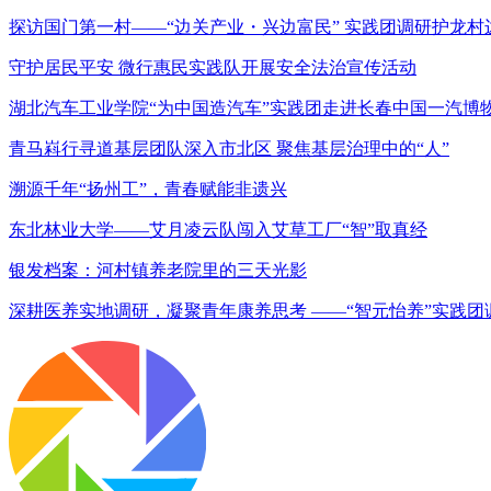
探访国门第一村——“边关产业・兴边富民” 实践团调研护龙村
守护居民平安 微行惠民实践队开展安全法治宣传活动
湖北汽车工业学院“为中国造汽车”实践团走进长春中国一汽博
青马嵙行寻道基层团队深入市北区 聚焦基层治理中的“人”
溯源千年“扬州工”，青春赋能非遗兴
东北林业大学——艾月凌云队闯入艾草工厂“智”取真经
银发档案：河村镇养老院里的三天光影
深耕医养实地调研，凝聚青年康养思考 ——“智元怡养”实践团