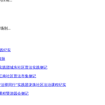
用...
别...
实践纪实
根脉
”实践团城东社区普法实践侧记
团江南社区普法市集侧记
“法驿同行”实践团龙珠社区法治课程纪实
治课程暨游园会侧记