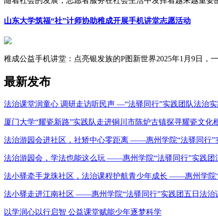
随着社会的发展，志愿者服务在社会生活中发挥着越来越重要的作
山东大学筑福“社”计师协助稚成开展手机讲堂志愿活动
稚成公益手机讲堂：点亮银发族的P图新世界2025年1月9日，一场
最新发布
法治课堂润童心 调研走访听民声 —“法驿同行”实践团队法治
厦门大学“耀瓷新路”实践队走进铜川市陈炉古镇探寻耀瓷文化
法治游园会进社区，社矫中心零距离 ——惠州学院“法驿同行
法治游园会，学法也能这么玩 ——惠州学院“法驿同行”实践
法小驿牵手龙珠社区，法治课程护航青少年成长 ——惠州学院
法小驿走进江南社区 ——惠州学院“法驿同行”实践团五日法
以学润心以行启智 公益课堂赋能少年逐梦科学