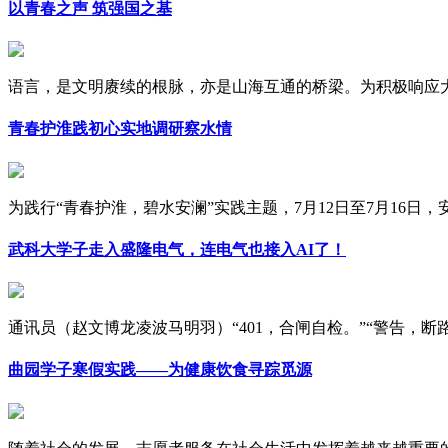
以青春之声 筑强国之基
语言，是文明赓续的根脉，亦是山海互通的桥梁。为积极响应大学
青春护淮践初心实地调研察水情
为践行“青春护淮，碧水安澜”实践主题，7月12日至7月16日，安徽
武科大学子走入盛隆电气，连电气也接入AI了！
通讯员（赵文博龙凌波马明羽）“401，合闸自检。”“警告，断路器
曲园学子寒假实践——为健康饮食寻踪觅源