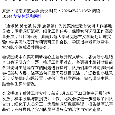
来源：湖南师范大学
余悦
时间：2026-05-23 13:52
阅读：
10144
复制标题和网址
（通讯员 吴念紫 肖萍 唐馨馨）为扎实推进教育调研工作落地
见效，明晰调研流程、细化工作任务，保障实习调研工作高质
量开展，5月20日晚，湖南师范大学马克思主义学院赴岳麓实
验中学实习队召开专项调研工作会议，学院指导老师刘雪丰、
实习队全体成员共同参会。
会议围绕本次实习调研核心主题展开深入研讨，各调研小组结
合自身调研方向，逐一梳理工作重难点。各调研小组针对目前
各组调研主题等存在的问题进行探讨，队员们集中讨论调研问
卷框架与内容，逐字逐句打磨问卷题目表述，广泛收集小组意
见，反复优化问题设置，确保问卷科学严谨、贴合调研主题、
贴合学生实际情况。
会议明确了后续工作安排，敲定5月21日至22日集中开展问卷
发放、样本收集与数据统计工作。此次会议进一步凝聚了团队
合力，细化了人员分工，为后续调研数据整理、报告撰写筑牢
基础，充分展现了实习队员严谨务实的治学与实践态度。