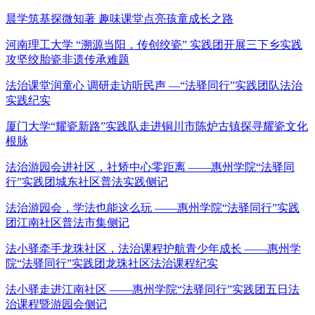
晨学筑基探微知著 趣味课堂点亮孩童成长之路
河南理工大学 “溯源当阳，传创绞瓷” 实践团开展三下乡实践
攻坚绞胎瓷非遗传承难题
法治课堂润童心 调研走访听民声 —“法驿同行”实践团队法治
实践纪实
厦门大学“耀瓷新路”实践队走进铜川市陈炉古镇探寻耀瓷文化
根脉
法治游园会进社区，社矫中心零距离 ——惠州学院“法驿同
行”实践团城东社区普法实践侧记
法治游园会，学法也能这么玩 ——惠州学院“法驿同行”实践
团江南社区普法市集侧记
法小驿牵手龙珠社区，法治课程护航青少年成长 ——惠州学
院“法驿同行”实践团龙珠社区法治课程纪实
法小驿走进江南社区 ——惠州学院“法驿同行”实践团五日法
治课程暨游园会侧记