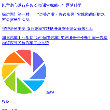
以学润心以行启智 公益课堂赋能少年逐梦科学
探访国门第一村——“边关产业・兴边富民” 实践团调研护龙
村边贸民生实况
守护居民平安 微行惠民实践队开展安全法治宣传活动
湖北汽车工业学院“为中国造汽车”实践团走进长春中国一汽博
物馆探寻民族汽车工业足迹
海报
投诉