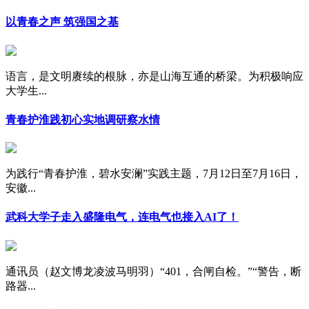
以青春之声 筑强国之基
语言，是文明赓续的根脉，亦是山海互通的桥梁。为积极响应
大学生...
青春护淮践初心实地调研察水情
为践行“青春护淮，碧水安澜”实践主题，7月12日至7月16日，
安徽...
武科大学子走入盛隆电气，连电气也接入AI了！
通讯员（赵文博龙凌波马明羽）“401，合闸自检。”“警告，断
路器...