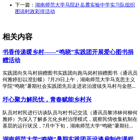
下一篇：
湖南师范大学马院赴岳麓实验中学实习队组织
图说时政彩排活动
相关内容
书香传递暖乡村——“鸣晓”实践团开展爱心图书捐
赠活动
实践团向失马村捐赠图书实践团向跑马岗村捐赠图书（通讯员
何雅婷彭以澄彭蝶）7月29日上午，湖南师范大学马克思主义
学院“鸣晓”暑期社会实践团先后走进岩泊渡镇失马村与金慈...
圩心聚力解民忧，青春赋能乡村兴
队员对村民进行访谈队员与村书记交流（通讯员黎沛林何柳何
雅婷）为深入了解多元化乡村治理模式，观察民情收集机制在
基层的运行状况，7月中下旬，湖南师范大学“鸣晓”暑期社...
湖南师范大学“鸣晓”暑期实践团开设漆扇制作课程