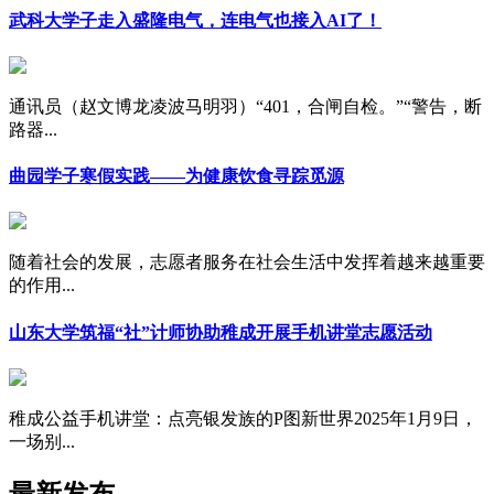
武科大学子走入盛隆电气，连电气也接入AI了！
通讯员（赵文博龙凌波马明羽）“401，合闸自检。”“警告，断
路器...
曲园学子寒假实践——为健康饮食寻踪觅源
随着社会的发展，志愿者服务在社会生活中发挥着越来越重要
的作用...
山东大学筑福“社”计师协助稚成开展手机讲堂志愿活动
稚成公益手机讲堂：点亮银发族的P图新世界2025年1月9日，
一场别...
最新发布