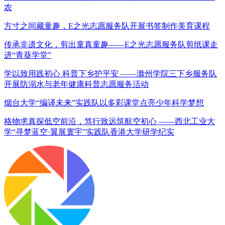
农
方寸之间藏童趣，E之光志愿服务队开展书签制作美育课程
传承非遗文化，剪出童真童趣——E之光志愿服务队剪纸课走
进“青葵学堂”
学以致用践初心 科普下乡护平安 ——滁州学院三下乡服务队
开展防溺水与老年健康科普志愿服务活动
烟台大学“编译未来”实践队以多彩课堂点亮少年科学梦想
格物求真探低空前沿，笃行致远筑航空初心 ——西北工业大
学“寻梦蓝空·翼展寰宇”实践队香港大学研学纪实