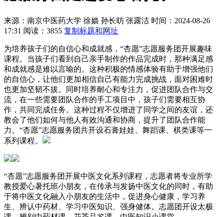
来源：南京中医药大学
徐嫱 孙长昉 张露洁
时间：2024-08-26
17:31
阅读：3855
复制标题和网址
为培养孩子们的自信心和成就感，“杏愿”志愿服务团开展趣味
课程。当孩子们看到自己亲手制作的作品完成时，那种满足感
和成就感是难以言喻的。这种积极的情感体验有助于增强他们
的自信心，让他们更加相信自己有能力完成挑战，面对困难时
也更加坚韧不拔。同时培养耐心和专注力，促进团队合作与交
流，在一些需要团队合作的手工项目中，孩子们需要相互协
作，共同完成任务。这种过程不仅增进了同学之间的友谊，还
教会了他们如何与他人有效沟通和协商，提升了团队合作能
力。“杏愿”志愿服务团共开设石膏娃娃、舞蹈课、棋类课等一
系列课程。
“杏愿”志愿服务团开展中医文化系列课程，志愿者将专业所学
教授爱心暑托班小朋友，在传承与发扬中医文化的同时，有助
于将中医文化融入小朋友的生活中，促进身心健康，学习养
生、辨认中药材、学习中医知识、强身健体。志愿团开设太极
课、辨别中药材课、花茶品鉴课、中医知识小课堂。