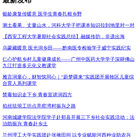
银龄康复传暖意 医学生青春扎根乡野
测土看果、丈量山水，河科大学子把课本知识拉到地里对一对
【西安工程大学暑期社会实践总结】融媒传韵，非遗出海
乌蒙藏暖意 医光润乡田——黔南医专检验学子威宁实践纪实
仁心护航乡村儿童健康成长——广州中医药大学学子深耕佛山
九江打造多元化义教课堂
雅言润童心，财智筑同心｜“蔚梦疆来”实践团开展牧区儿童综
合育人系列课堂
禁毒知识走下乡 青春宣讲润四方
掐丝珐琅工坊点亮窑湾村振兴之路
河南城建学院法学院学子赴郏县开展三下乡社会实践活动：法
治助振兴 青春赴乡土
兰州理工大学实践团赴张掖田间 以专业赋能河西种业助农兴