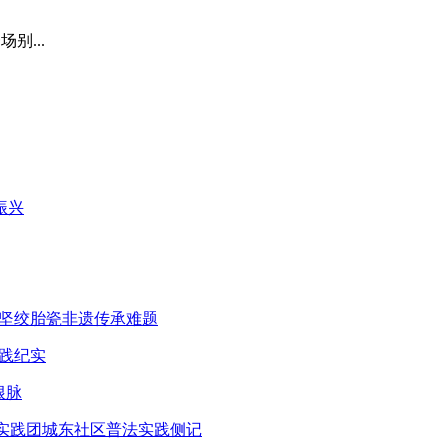
别...
振兴
攻坚绞胎瓷非遗传承难题
实践纪实
根脉
”实践团城东社区普法实践侧记