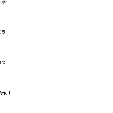
生...
...
...
用...