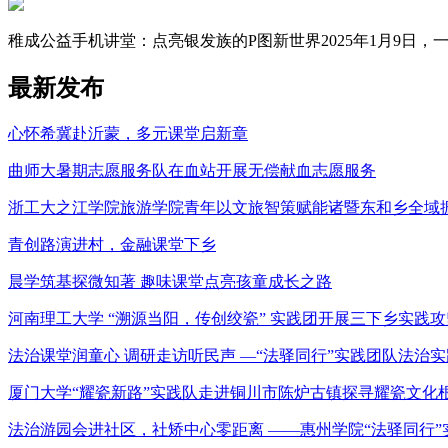
稚成公益手机讲堂：点亮银发族的P图新世界2025年1月9日，一场
最新发布
心怀希冀赴沂蒙，多元课堂启新章
曲师大暑期志愿服务队在血站开展无偿献血志愿服务
浙工大之江学院旅游学院青年以文旅智策赋能诸暨东和乡全域
青创路演进村，金融课堂下乡
晨学筑基探微知著 趣味课堂点亮孩童成长之路
河南理工大学 “溯源当阳，传创绞瓷” 实践团开展三下乡实践
法治课堂润童心 调研走访听民声 —“法驿同行”实践团队法治
厦门大学“耀瓷新路”实践队走进铜川市陈炉古镇探寻耀瓷文化
法治游园会进社区，社矫中心零距离 ——惠州学院“法驿同行