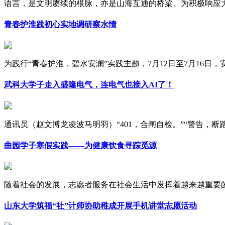
语言，是文明赓续的根脉，亦是山海互通的桥梁。为积极响应大学
青春护淮践初心实地调研察水情
为践行“青春护淮，碧水安澜”实践主题，7月12日至7月16日，安徽
武科大学子走入盛隆电气，连电气也接入AI了！
通讯员（赵文博龙凌波马明羽）“401，合闸自检。”“警告，断路器
曲园学子寒假实践——为健康饮食寻踪觅源
随着社会的发展，志愿者服务在社会生活中发挥着越来越重要的作
山东大学筑福“社”计师协助稚成开展手机讲堂志愿活动