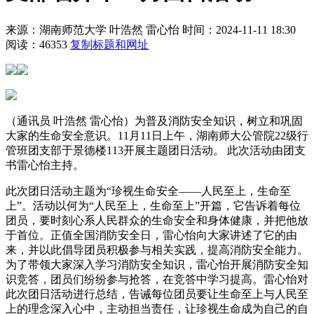
来源：湖南师范大学
叶浩然 雷心怡
时间：2024-11-11 18:30
阅读：46353
复制标题和网址
（通讯员 叶浩然 雷心怡）为普及消防安全知识，树立和巩固
大家的生命安全意识。11月11日上午，湖南师大公管院22级行
管班团支部于景德楼113开展主题团日活动。 此次活动由团支
书雷心怡主持。
此次团日活动主题为“珍视生命安全——人民至上，生命至
上”。活动以何为“人民至上，生命至上”开篇，它告诉着每位
团员，要时刻心系人民群众的生命安全和身体健康，并把他放
于首位。正值全国消防安全日，雷心怡向大家讲述了它的由
来，并以此倡导团员积极参与相关实践，提高消防安全能力。
为了带领大家深入学习消防安全知识，雷心怡开展消防安全知
识竞答，团员们纷纷参与抢答，在竞答中学习提高。雷心怡对
此次团日活动进行总结，告诫每位团员要让生命至上与人民至
上的理念深入心中，主动担当责任，让珍视生命成为自己的自