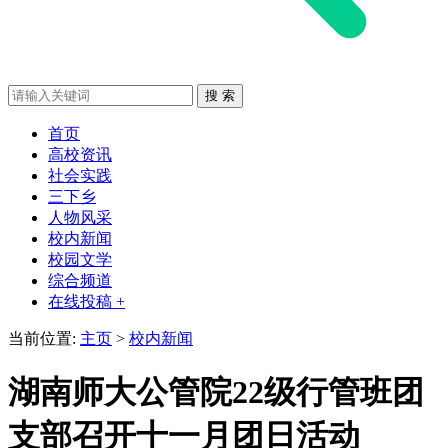
首页
高校资讯
社会实践
三下乡
人物风采
校内新闻
校园文学
综合频道
在线投稿 +
当前位置:
主页
>
校内新闻
湖南师大公管院22级行管班团
支部召开十一月团日活动