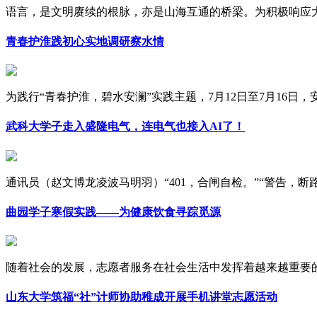
语言，是文明赓续的根脉，亦是山海互通的桥梁。为积极响应大学
青春护淮践初心实地调研察水情
为践行“青春护淮，碧水安澜”实践主题，7月12日至7月16日，安徽
武科大学子走入盛隆电气，连电气也接入AI了！
通讯员（赵文博龙凌波马明羽）“401，合闸自检。”“警告，断路器
曲园学子寒假实践——为健康饮食寻踪觅源
随着社会的发展，志愿者服务在社会生活中发挥着越来越重要的作
山东大学筑福“社”计师协助稚成开展手机讲堂志愿活动