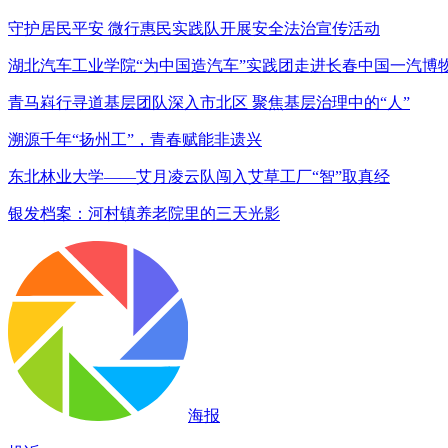
守护居民平安 微行惠民实践队开展安全法治宣传活动
湖北汽车工业学院“为中国造汽车”实践团走进长春中国一汽博
青马嵙行寻道基层团队深入市北区 聚焦基层治理中的“人”
溯源千年“扬州工”，青春赋能非遗兴
东北林业大学——艾月凌云队闯入艾草工厂“智”取真经
银发档案：河村镇养老院里的三天光影
海报