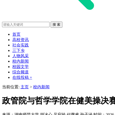
首页
高校资讯
社会实践
三下乡
人物风采
校内新闻
校园文学
综合频道
在线投稿 +
当前位置:
主页
>
校内新闻
政管院与哲学学院在健美操决
来源：湖南师范大学
胡冰心 吴宛玲 付馨睿 孙子涵
时间：2026-0