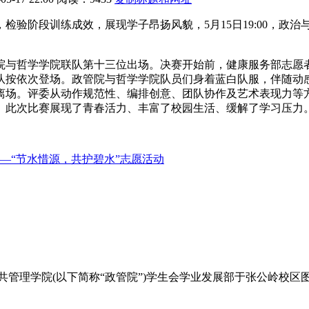
，检验阶段训练成效，展现学子昂扬风貌，5月15日19:00，政
学院与哲学学院联队第十三位出场。决赛开始前，健康服务部志愿
队按依次登场。政管院与哲学学院队员们身着蓝白队服，伴随动
离场。评委从动作规范性、编排创意、团队协作及艺术表现力等
。此次比赛展现了青春活力、丰富了校园生活、缓解了学习压力
—“节水惜源，共护碧水”志愿活动
公共管理学院(以下简称“政管院”)学生会学业发展部于张公岭校区