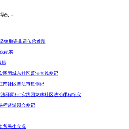
别...
攻坚绞胎瓷非遗传承难题
实践纪实
根脉
”实践团城东社区普法实践侧记
团江南社区普法市集侧记
“法驿同行”实践团龙珠社区法治课程纪实
治课程暨游园会侧记
边贸民生实况