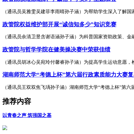
（通讯员吴雅雯吴建菲李雨晴孙子涵）为帮助学生深入了解国家
政管院权益维护部开展“诚信知多少”知识竞赛
（通讯员余清卫昱含谢语涵孙子涵）为科普国家资助政策、金融
政管院与哲学学院在健美操决赛中荣获佳绩
（通讯员胡冰心吴宛玲付馨睿孙子涵）为提高学生运动意愿，检验阶
湖南师范大学“考德上杯”第六届行政素质能力大赛
（通讯员王双双焦飞瑀孙子涵）湖南师范大学“考德上杯”第六届行
推荐内容
以青春之声 筑强国之基