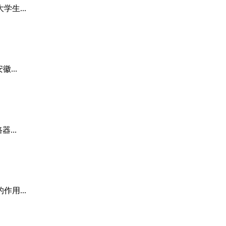
生...
...
...
用...