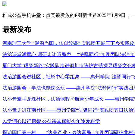
稚成公益手机讲堂：点亮银发族的P图新世界2025年1月9日，一场
最新发布
河南理工大学 “溯源当阳，传创绞瓷” 实践团开展三下乡实践
法治课堂润童心 调研走访听民声 —“法驿同行”实践团队法治
厦门大学“耀瓷新路”实践队走进铜川市陈炉古镇探寻耀瓷文化
法治游园会进社区，社矫中心零距离 ——惠州学院“法驿同行
法治游园会，学法也能这么玩 ——惠州学院“法驿同行”实践
法小驿牵手龙珠社区，法治课程护航青少年成长 ——惠州学院
法小驿走进江南社区 ——惠州学院“法驿同行”实践团五日法
以学润心以行启智 公益课堂赋能少年逐梦科学
探访国门第一村——“边关产业・兴边富民” 实践团调研护龙村