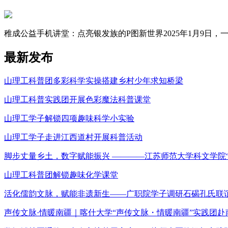
稚成公益手机讲堂：点亮银发族的P图新世界2025年1月9日，一场
最新发布
山理工科普团多彩科学实操搭建乡村少年求知桥梁
山理工科普实践团开展色彩魔法科普课堂
山理工学子解锁四项趣味科学小实验
山理工学子走进江西道村开展科普活动
脚步丈量乡土，数字赋能振兴 ————江苏师范大学科文学院
山理工科普团解锁趣味化学课堂
活化儒韵文脉，赋能非遗新生——广职院学子调研石碣孔氏联
声传文脉·情暖南疆｜喀什大学“声传文脉・情暖南疆”实践团