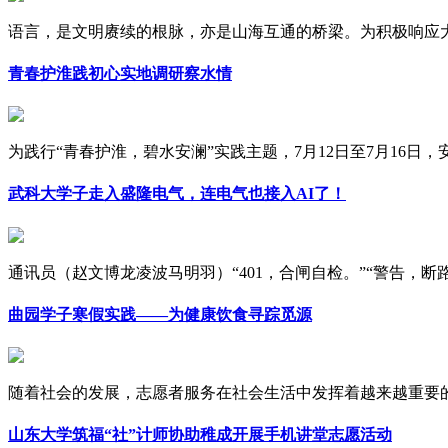
语言，是文明赓续的根脉，亦是山海互通的桥梁。为积极响应大学
青春护淮践初心实地调研察水情
为践行“青春护淮，碧水安澜”实践主题，7月12日至7月16日，安徽
武科大学子走入盛隆电气，连电气也接入AI了！
通讯员（赵文博龙凌波马明羽）“401，合闸自检。”“警告，断路器
曲园学子寒假实践——为健康饮食寻踪觅源
随着社会的发展，志愿者服务在社会生活中发挥着越来越重要的作
山东大学筑福“社”计师协助稚成开展手机讲堂志愿活动