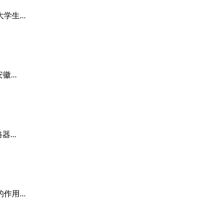
生...
...
...
用...