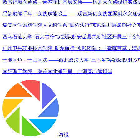
数智铺就医通路，青春守护基层安康——杭师大医路绿灯实践
禹韵赓续千年，实践赋能乡土——观古新创实践团冢斜永兴庙
集美大学诚毅学院人文科学系“闽侨法衍”实践队开展暑期社会
西南石油大学“石大青柠”实践队赴安岳县关新社区开展三下乡
广州卫生职业技术学院“助梦航行”实践团队：一囊藏百草，清
于渊问鱼，于山问法 ——西北政法大学“三下乡”实践团队赴
南阳理工学院：渠连南北润千里，山河同心续担当
海报