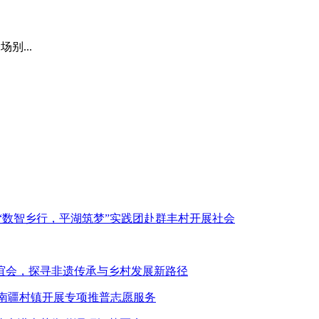
别...
“数智乡行，平湖筑梦”实践团赴群丰村开展社会
谊会，探寻非遗传承与乡村发展新路径
赴南疆村镇开展专项推普志愿服务