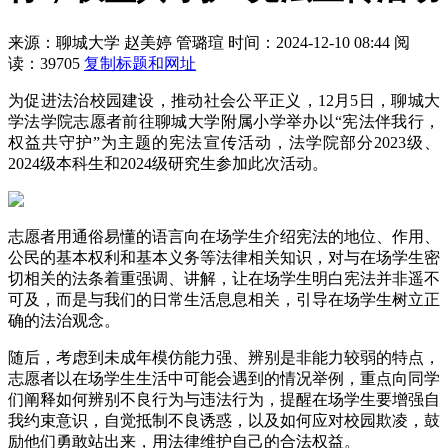
来源：聊城大学
赵美婷 管璐瑄
时间：2024-12-10 08:44
阅
读：39705
复制标题和网址
为促进法治校园建设，推动社会公平正义，12月5日，聊城大
学法学院志愿者前往聊城大学附属小学举办以“宪法伴我行，
权益共守护”为主题的宪法宣传活动，法学院部分2023级、
2024级本科生和2024级研究生参加此次活动。
志愿者用通俗易懂的语言向在场学生介绍宪法的地位、作用、
公民的基本权利和基本义务等法律相关知识，对与在场学生密
切相关的法条着重强调、讲解，让在场学生明白宪法并非遥不
可及，而是与我们的日常生活息息相关，引导在场学生树立正
确的法治观念。
随后，考虑到未成年模仿能力强、辨别是非能力较弱的特点，
志愿者以在场学生生活中可能会遇到的情况举例，重点向同学
们阐释如何辨别不良行为与违法行为，提醒在场学生要增强自
我约束意识，自觉抵制不良诱惑，以及如何应对校园欺凌，鼓
励他们勇敢站出来，用法律维护自己的合法权益。