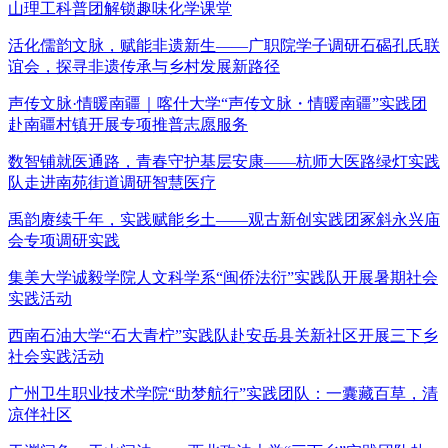
山理工科普团解锁趣味化学课堂
活化儒韵文脉，赋能非遗新生——广职院学子调研石碣孔氏联
谊会，探寻非遗传承与乡村发展新路径
声传文脉·情暖南疆｜喀什大学“声传文脉・情暖南疆”实践团
赴南疆村镇开展专项推普志愿服务
数智铺就医通路，青春守护基层安康——杭师大医路绿灯实践
队走进南苑街道调研智慧医疗
禹韵赓续千年，实践赋能乡土——观古新创实践团冢斜永兴庙
会专项调研实践
集美大学诚毅学院人文科学系“闽侨法衍”实践队开展暑期社会
实践活动
西南石油大学“石大青柠”实践队赴安岳县关新社区开展三下乡
社会实践活动
广州卫生职业技术学院“助梦航行”实践团队：一囊藏百草，清
凉伴社区