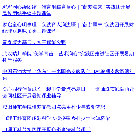
籽籽同心绘团结，雅言润疆育童心｜“蔚梦疆来” 实践团开展
民族团结手绘主题课堂
财启童心明事理，实践育人润边疆｜“蔚梦疆来”实践团开展财
经理财趣味拍卖主题课堂
青春聚力基层，实干赋能乡野
武汉晴川学院“美学育苗，艺术润心”实践团走进社区开展暑期
托管服务
中国石油大学（华东）一米阳光支教队金山村暑期支教圆满结
束
会心同行伴童成长，稷下学堂点亮夏日——北师珠实践队再赴
会同社区开展暑期课业辅导
咸阳师范学院植梦支教团点亮乡村少年盛夏梦想
山理工科普团多彩科学实操搭建乡村少年求知桥梁
山理工科普实践团开展色彩魔法科普课堂