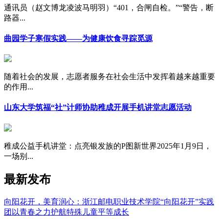
通讯员（赵文博龙凌波马明羽）“401，合闸自检。”“警告，断
路器...
曲园学子寒假实践——为健康饮食寻踪觅源
随着社会的发展，志愿者服务在社会生活中发挥着越来越重要
的作用...
山东大学筑福“社”计师协助稚成开展手机讲堂志愿活动
稚成公益手机讲堂：点亮银发族的P图新世界2025年1月9日，
一场别...
最新发布
向阳花开，美育润心：浙江邮电职业技术学院“向阳花开”实践
团以青春之力护航特殊儿童平等成长