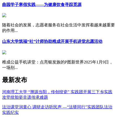
曲园学子寒假实践——为健康饮食寻踪觅源
随着社会的发展，志愿者服务在社会生活中发挥着越来越重要
的作用...
山东大学筑福“社”计师协助稚成开展手机讲堂志愿活动
稚成公益手机讲堂：点亮银发族的P图新世界2025年1月9日，
一场别...
最新发布
河南理工大学 “溯源当阳，传创绞瓷” 实践团开展三下乡实践
攻坚绞胎瓷非遗传承难题
法治课堂润童心 调研走访听民声 —“法驿同行”实践团队法治
实践纪实