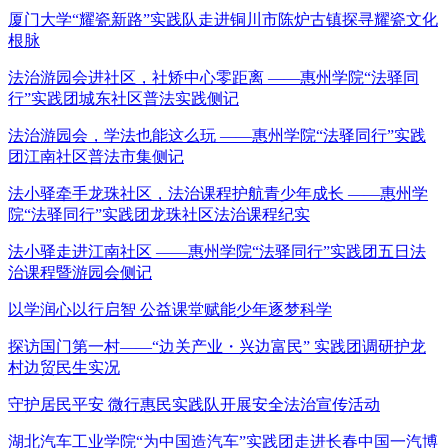
厦门大学“耀瓷新路”实践队走进铜川市陈炉古镇探寻耀瓷文化
根脉
法治游园会进社区，社矫中心零距离 ——惠州学院“法驿同
行”实践团城东社区普法实践侧记
法治游园会，学法也能这么玩 ——惠州学院“法驿同行”实践
团江南社区普法市集侧记
法小驿牵手龙珠社区，法治课程护航青少年成长 ——惠州学
院“法驿同行”实践团龙珠社区法治课程纪实
法小驿走进江南社区 ——惠州学院“法驿同行”实践团五日法
治课程暨游园会侧记
以学润心以行启智 公益课堂赋能少年逐梦科学
探访国门第一村——“边关产业・兴边富民” 实践团调研护龙
村边贸民生实况
守护居民平安 微行惠民实践队开展安全法治宣传活动
湖北汽车工业学院“为中国造汽车”实践团走进长春中国一汽博