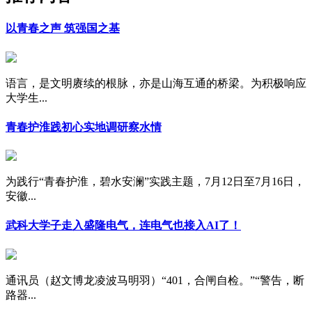
以青春之声 筑强国之基
语言，是文明赓续的根脉，亦是山海互通的桥梁。为积极响应
大学生...
青春护淮践初心实地调研察水情
为践行“青春护淮，碧水安澜”实践主题，7月12日至7月16日，
安徽...
武科大学子走入盛隆电气，连电气也接入AI了！
通讯员（赵文博龙凌波马明羽）“401，合闸自检。”“警告，断
路器...