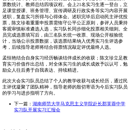
票数统计、教师总结四项议程。会上21名实习生逐一登台，立
足课堂授课、班务管理、宣传调研及行政实务等实习内容开展
述职，复盘实习所得与心得体会。述职完毕后启动民主评优投
票，陈文珍着重重申投票需恪守公平公正原则，参评人员秉持
客观审慎标准遴选人选，实习队长同步细化投票相关细则。全
员完成选票填写后，由三名队长统一收票、现场公开核验统
计，当场公示投票数据，该选票结果纳入优秀实习生评选参
考，后续指导老师将结合得票情况敲定评优最终人选。
孟恒艳结合自身实习经历畅谈结伴成长的收获；陈文珍立足教
育实习价值作出总结，对全体实习生的成长成效予以认可，勉
励众人往后勇于自我表达、持续精进。
此次大会实习队员总结了个人的教学收获与成长经历，通过民
主评优凝聚了团队精神，指导老师的殷切寄语为今后实习队员
的学习与进步指明了方向。
下一篇：
湖南师范大学马克思主义学院赴长郡芙蓉中学
实习队开展实习汇报会