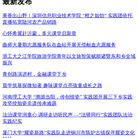
最新发布
果香出山野！深圳信息职业技术学院 “柑之如饴” 实践团依托
直播拓宽陆河农产品销路
心怀希冀赴沂蒙，多元课堂启新章
曲师大暑期志愿服务队在血站开展无偿献血志愿服务
浙工大之江学院旅游学院青年以文旅智策赋能诸暨东和乡全域
振兴
青创路演进村，金融课堂下乡
晨学筑基探微知著 趣味课堂点亮孩童成长之路
河南理工大学 “溯源当阳，传创绞瓷” 实践团开展三下乡实践
攻坚绞胎瓷非遗传承难题
法治课堂润童心 调研走访听民声 —“法驿同行”实践团队法治
实践纪实
厦门大学“耀瓷新路”实践队走进铜川市陈炉古镇探寻耀瓷文化