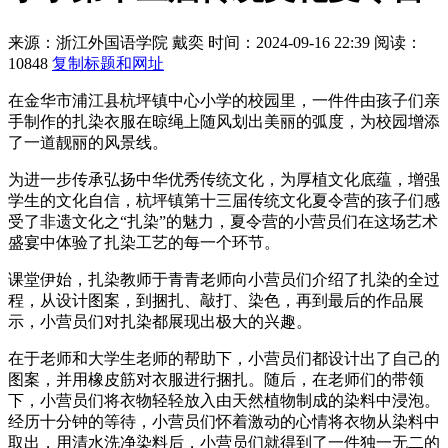
来源：浙江外国语学院
戴奕
时间：2024-09-16 22:39
阅读：
10848
复制标题和网址
在金华市浦江县杭坪镇中心小学的校园里，一件件由孩子们亲
手制作的扎染衣服在晾绳上随风划出美丽的弧度，为校园增添
了一道靓丽的风景线。
为进一步传承弘扬中华优秀传统文化，为厚植文化底蕴，增强
学生的文化自信，杭坪镇第十三届传统文化夏令营的孩子们感
受了非遗文化之“扎染”的魅力，夏令营的小营员们在这场艺术
盛宴中体验了扎染工艺的每一个环节。
课堂伊始，扎染教师于青青老师向小营员们介绍了扎染的全过
程，从设计图案，到捆扎、敲打、染色，再到最后的作品展
示，小营员们对扎染都展现出极大的兴趣。
在于老师和大学生老师的帮助下，小营员们都设计出了自己的
图案，并用橡皮筋对衣服进行捆扎。随后，在老师们的带领
下，小营员们将衣物轻轻放入由天然植物制成的染料中浸泡。
经历十分钟的等待，小营员们怀着激动的心情将衣物从染料中
取出，用清水洗净染料后，小营员们就得到了一件独一无二的