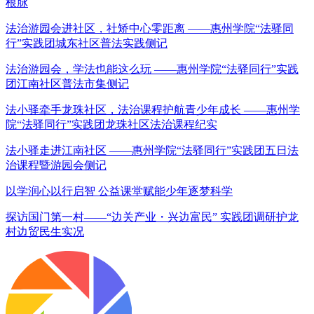
根脉
法治游园会进社区，社矫中心零距离 ——惠州学院“法驿同
行”实践团城东社区普法实践侧记
法治游园会，学法也能这么玩 ——惠州学院“法驿同行”实践
团江南社区普法市集侧记
法小驿牵手龙珠社区，法治课程护航青少年成长 ——惠州学
院“法驿同行”实践团龙珠社区法治课程纪实
法小驿走进江南社区 ——惠州学院“法驿同行”实践团五日法
治课程暨游园会侧记
以学润心以行启智 公益课堂赋能少年逐梦科学
探访国门第一村——“边关产业・兴边富民” 实践团调研护龙
村边贸民生实况