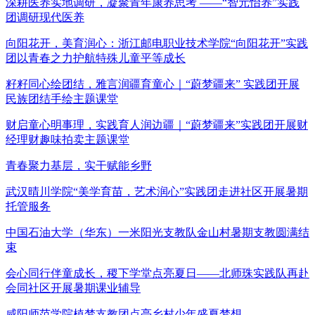
深耕医养实地调研，凝聚青年康养思考 ——“智元怡养”实践
团调研现代医养
向阳花开，美育润心：浙江邮电职业技术学院“向阳花开”实践
团以青春之力护航特殊儿童平等成长
籽籽同心绘团结，雅言润疆育童心｜“蔚梦疆来” 实践团开展
民族团结手绘主题课堂
财启童心明事理，实践育人润边疆｜“蔚梦疆来”实践团开展财
经理财趣味拍卖主题课堂
青春聚力基层，实干赋能乡野
武汉晴川学院“美学育苗，艺术润心”实践团走进社区开展暑期
托管服务
中国石油大学（华东）一米阳光支教队金山村暑期支教圆满结
束
会心同行伴童成长，稷下学堂点亮夏日——北师珠实践队再赴
会同社区开展暑期课业辅导
咸阳师范学院植梦支教团点亮乡村少年盛夏梦想