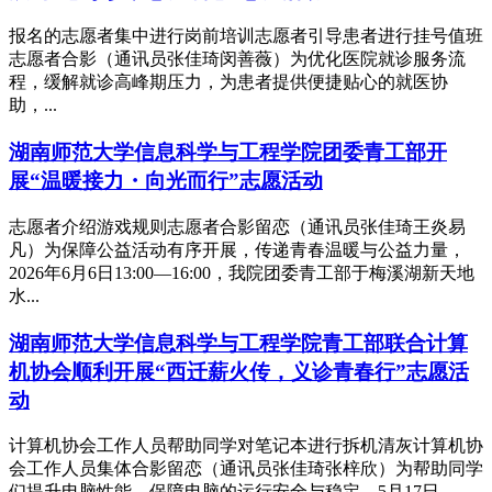
报名的志愿者集中进行岗前培训志愿者引导患者进行挂号值班
志愿者合影（通讯员张佳琦闵善薇）为优化医院就诊服务流
程，缓解就诊高峰期压力，为患者提供便捷贴心的就医协
助，...
湖南师范大学信息科学与工程学院团委青工部开
展“温暖接力・向光而行”志愿活动
志愿者介绍游戏规则志愿者合影留恋（通讯员张佳琦王炎易
凡）为保障公益活动有序开展，传递青春温暖与公益力量，
2026年6月6日13:00—16:00，我院团委青工部于梅溪湖新天地
水...
湖南师范大学信息科学与工程学院青工部联合计算
机协会顺利开展“西迁薪火传，义诊青春行”志愿活
动
计算机协会工作人员帮助同学对笔记本进行拆机清灰计算机协
会工作人员集体合影留恋（通讯员张佳琦张梓欣）为帮助同学
们提升电脑性能，保障电脑的运行安全与稳定，5月17日，