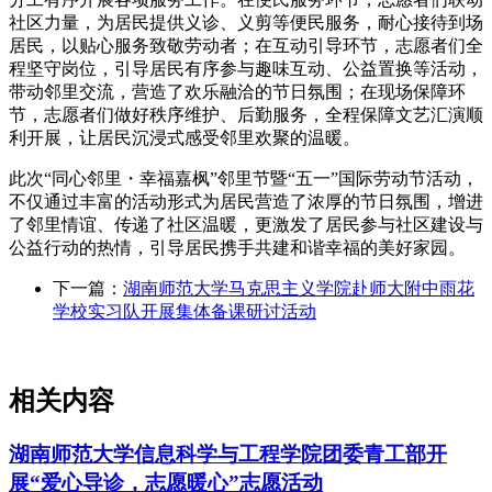
社区力量，为居民提供义诊、义剪等便民服务，耐心接待到场
居民，以贴心服务致敬劳动者；在互动引导环节，志愿者们全
程坚守岗位，引导居民有序参与趣味互动、公益置换等活动，
带动邻里交流，营造了欢乐融洽的节日氛围；在现场保障环
节，志愿者们做好秩序维护、后勤服务，全程保障文艺汇演顺
利开展，让居民沉浸式感受邻里欢聚的温暖。
此次“同心邻里・幸福嘉枫”邻里节暨“五一”国际劳动节活动，
不仅通过丰富的活动形式为居民营造了浓厚的节日氛围，增进
了邻里情谊、传递了社区温暖，更激发了居民参与社区建设与
公益行动的热情，引导居民携手共建和谐幸福的美好家园。
下一篇：
湖南师范大学马克思主义学院赴师大附中雨花
学校实习队开展集体备课研讨活动
相关内容
湖南师范大学信息科学与工程学院团委青工部开
展“爱心导诊，志愿暖心”志愿活动