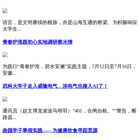
语言，是文明赓续的根脉，亦是山海互通的桥梁。为积极响应
大学生...
青春护淮践初心实地调研察水情
为践行“青春护淮，碧水安澜”实践主题，7月12日至7月16日，
安徽...
武科大学子走入盛隆电气，连电气也接入AI了！
通讯员（赵文博龙凌波马明羽）“401，合闸自检。”“警告，断
路器...
曲园学子寒假实践——为健康饮食寻踪觅源