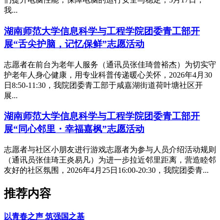
我...
湖南师范大学信息科学与工程学院团委青工部开
展“舌尖护脑，记忆保鲜”志愿活动
志愿者在前台为老年人服务（通讯员张佳琦曾裕杰）为切实守
护老年人身心健康，用专业科普传递暖心关怀，2026年4月30
日8:50-11:30，我院团委青工部于咸嘉湖街道荷叶塘社区开
展...
湖南师范大学信息科学与工程学院团委青工部开
展“同心邻里・幸福嘉枫”志愿活动
志愿者与社区小朋友进行游戏志愿者为参与人员介绍活动规则
（通讯员张佳琦王炎易凡）为进一步拉近邻里距离，营造睦邻
友好的社区氛围，2026年4月25日16:00-20:30，我院团委青...
推荐内容
以青春之声 筑强国之基