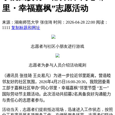
里・幸福嘉枫”志愿活动
来源：湖南师范大学
张佳琦
时间：2026-04-28 22:00
阅读：
1111
复制标题和网址
志愿者与社区小朋友进行游戏
志愿者为参与人员介绍活动规则
（通讯员 张佳琦 王炎易凡）为进一步拉近邻里距离，营造睦
邻友好的社区氛围，
2026
年
4
月
25
日
16:00-20:30
，我院团委青
工部于嘉枫社区举办“同心邻里・幸福嘉枫”邻里节暨 “五一”
国际劳动节主题活动。此次活动共招募
2
名具备良好沟通能力
与责任心的志愿者参与。
活动当天，志愿者们提前抵达现场，迅速进入工作状态，按照
分工有序开展各项服务工作。在便民服务环节，志愿者们联动