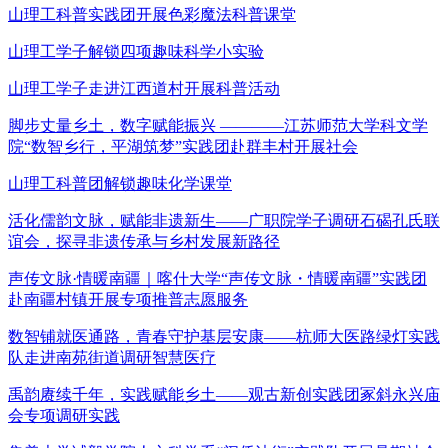
山理工科普实践团开展色彩魔法科普课堂
山理工学子解锁四项趣味科学小实验
山理工学子走进江西道村开展科普活动
脚步丈量乡土，数字赋能振兴 ————江苏师范大学科文学
院“数智乡行，平湖筑梦”实践团赴群丰村开展社会
山理工科普团解锁趣味化学课堂
活化儒韵文脉，赋能非遗新生——广职院学子调研石碣孔氏联
谊会，探寻非遗传承与乡村发展新路径
声传文脉·情暖南疆｜喀什大学“声传文脉・情暖南疆”实践团
赴南疆村镇开展专项推普志愿服务
数智铺就医通路，青春守护基层安康——杭师大医路绿灯实践
队走进南苑街道调研智慧医疗
禹韵赓续千年，实践赋能乡土——观古新创实践团冢斜永兴庙
会专项调研实践