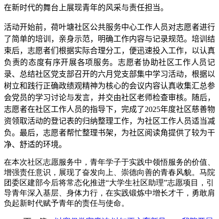
在新时代的舞台上展现青年的风采与责任担当。
活动开始前，荷叶塘社区公共服务中心工作人员对志愿者进行
了简单的培训，亲身示范，明确工作内容与记录规范。培训结
束后，志愿者们根据实际合理分工，便迅速投入工作，以认真
负责的态度有序开展各项服务。志愿者协助社区工作人员记
录、总结社区党支部召开的六月党支部集中学习活动，根据以
树立和践行正确政绩观精神为核心的会议内容认真收集汇总参
会党员的学习讨论与发言，并交由社区老师检查审核。随后，
志愿者在社区工作人员的指导下，完成了
2025
年度社区慈善物
资领取活动的登记表的归纳整理工作，为社区工作人员适当减
负。最后，志愿者帮忙整理书架，为社区阅读角提供了较为干
净、舒适的环境。
在本次社区志愿服务中，青年学子于实践中领悟服务的价值、
增强责任意识，展现了奋发向上、崇德向善的青春风貌。马院
团委区建部今后将常态化推进“大学生社区助理”志愿项目，引
导青年深入基层、身体力行，在实践锻炼中增长才干，勇敢肩
负起新时代赋予青年的责任与使命。