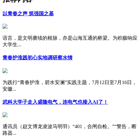
以青春之声 筑强国之基
语言，是文明赓续的根脉，亦是山海互通的桥梁。为积极响应
大学生...
青春护淮践初心实地调研察水情
为践行“青春护淮，碧水安澜”实践主题，7月12日至7月16日，
安徽...
武科大学子走入盛隆电气，连电气也接入AI了！
通讯员（赵文博龙凌波马明羽）“401，合闸自检。”“警告，断
路器...