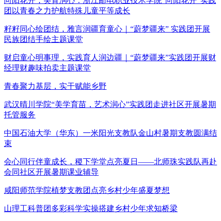
向阳花开，美育润心：浙江邮电职业技术学院“向阳花开”实践
团以青春之力护航特殊儿童平等成长
籽籽同心绘团结，雅言润疆育童心｜“蔚梦疆来” 实践团开展
民族团结手绘主题课堂
财启童心明事理，实践育人润边疆｜“蔚梦疆来”实践团开展财
经理财趣味拍卖主题课堂
青春聚力基层，实干赋能乡野
武汉晴川学院“美学育苗，艺术润心”实践团走进社区开展暑期
托管服务
中国石油大学（华东）一米阳光支教队金山村暑期支教圆满结
束
会心同行伴童成长，稷下学堂点亮夏日——北师珠实践队再赴
会同社区开展暑期课业辅导
咸阳师范学院植梦支教团点亮乡村少年盛夏梦想
山理工科普团多彩科学实操搭建乡村少年求知桥梁