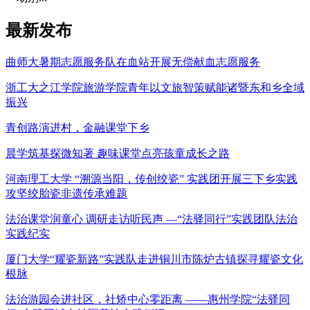
最新发布
曲师大暑期志愿服务队在血站开展无偿献血志愿服务
浙工大之江学院旅游学院青年以文旅智策赋能诸暨东和乡全域
振兴
青创路演进村，金融课堂下乡
晨学筑基探微知著 趣味课堂点亮孩童成长之路
河南理工大学 “溯源当阳，传创绞瓷” 实践团开展三下乡实践
攻坚绞胎瓷非遗传承难题
法治课堂润童心 调研走访听民声 —“法驿同行”实践团队法治
实践纪实
厦门大学“耀瓷新路”实践队走进铜川市陈炉古镇探寻耀瓷文化
根脉
法治游园会进社区，社矫中心零距离 ——惠州学院“法驿同