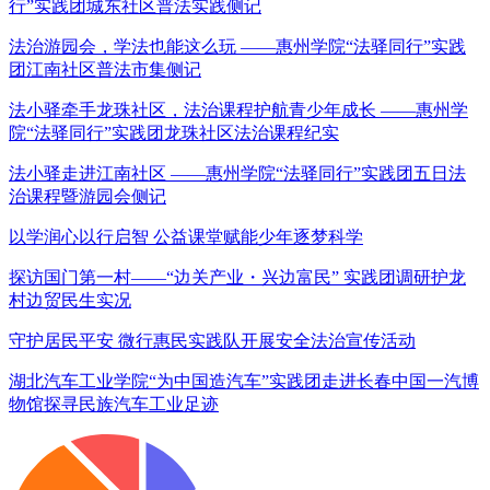
行”实践团城东社区普法实践侧记
法治游园会，学法也能这么玩 ——惠州学院“法驿同行”实践
团江南社区普法市集侧记
法小驿牵手龙珠社区，法治课程护航青少年成长 ——惠州学
院“法驿同行”实践团龙珠社区法治课程纪实
法小驿走进江南社区 ——惠州学院“法驿同行”实践团五日法
治课程暨游园会侧记
以学润心以行启智 公益课堂赋能少年逐梦科学
探访国门第一村——“边关产业・兴边富民” 实践团调研护龙
村边贸民生实况
守护居民平安 微行惠民实践队开展安全法治宣传活动
湖北汽车工业学院“为中国造汽车”实践团走进长春中国一汽博
物馆探寻民族汽车工业足迹