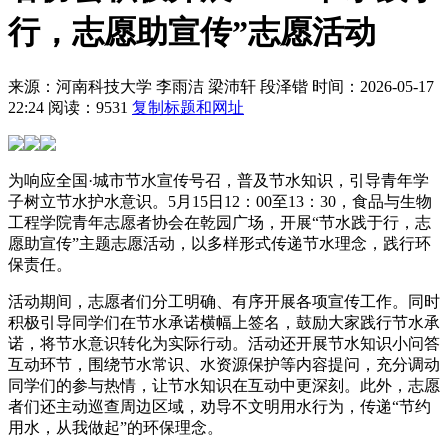
行，志愿助宣传”志愿活动
来源：河南科技大学
李雨洁 梁沛轩 段泽锴
时间：2026-05-17
22:24
阅读：9531
复制标题和网址
为响应全国·城市节水宣传号召，普及节水知识，引导青年学
子树立节水护水意识。5月15日12：00至13：30，食品与生物
工程学院青年志愿者协会在乾园广场，开展“节水践于行，志
愿助宣传”主题志愿活动，以多样形式传递节水理念，践行环
保责任。
活动期间，志愿者们分工明确、有序开展各项宣传工作。同时
积极引导同学们在节水承诺横幅上签名，鼓励大家践行节水承
诺，将节水意识转化为实际行动。活动还开展节水知识小问答
互动环节，围绕节水常识、水资源保护等内容提问，充分调动
同学们的参与热情，让节水知识在互动中更深刻。此外，志愿
者们还主动巡查周边区域，劝导不文明用水行为，传递“节约
用水，从我做起”的环保理念。