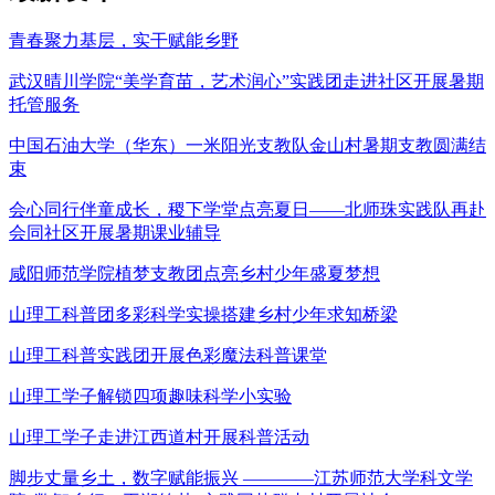
青春聚力基层，实干赋能乡野
武汉晴川学院“美学育苗，艺术润心”实践团走进社区开展暑期
托管服务
中国石油大学（华东）一米阳光支教队金山村暑期支教圆满结
束
会心同行伴童成长，稷下学堂点亮夏日——北师珠实践队再赴
会同社区开展暑期课业辅导
咸阳师范学院植梦支教团点亮乡村少年盛夏梦想
山理工科普团多彩科学实操搭建乡村少年求知桥梁
山理工科普实践团开展色彩魔法科普课堂
山理工学子解锁四项趣味科学小实验
山理工学子走进江西道村开展科普活动
脚步丈量乡土，数字赋能振兴 ————江苏师范大学科文学