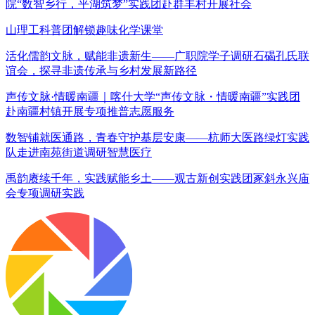
院“数智乡行，平湖筑梦”实践团赴群丰村开展社会
山理工科普团解锁趣味化学课堂
活化儒韵文脉，赋能非遗新生——广职院学子调研石碣孔氏联
谊会，探寻非遗传承与乡村发展新路径
声传文脉·情暖南疆｜喀什大学“声传文脉・情暖南疆”实践团
赴南疆村镇开展专项推普志愿服务
数智铺就医通路，青春守护基层安康——杭师大医路绿灯实践
队走进南苑街道调研智慧医疗
禹韵赓续千年，实践赋能乡土——观古新创实践团冢斜永兴庙
会专项调研实践