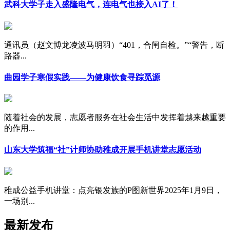
武科大学子走入盛隆电气，连电气也接入AI了！
通讯员（赵文博龙凌波马明羽）“401，合闸自检。”“警告，断
路器...
曲园学子寒假实践——为健康饮食寻踪觅源
随着社会的发展，志愿者服务在社会生活中发挥着越来越重要
的作用...
山东大学筑福“社”计师协助稚成开展手机讲堂志愿活动
稚成公益手机讲堂：点亮银发族的P图新世界2025年1月9日，
一场别...
最新发布